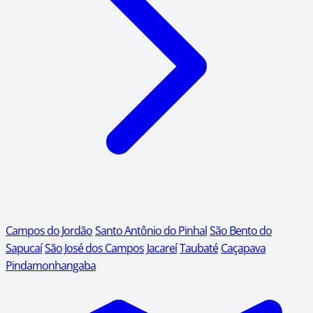
Campos do Jordão
Santo Antônio do Pinhal
São Bento do
Sapucaí
São José dos Campos
Jacareí
Taubaté
Caçapava
Pindamonhangaba