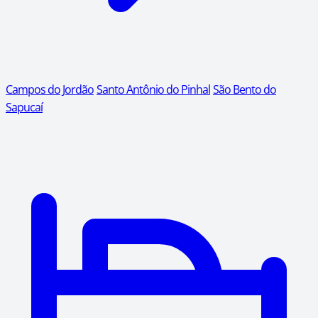
Campos do Jordão
Santo Antônio do Pinhal
São Bento do
Sapucaí