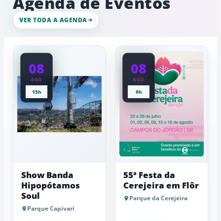
Agenda de Eventos
de
intenso
gelo,
nesta
esculturas,
VER TODA A AGENDA
quinta-
experiênci
a
feira
baixas...
08
08
AGO
AGO
15h
9h
Show Banda
55ª Festa da
Hipopótamos
Cerejeira em Flôr
Soul
Parque da Cerejeira
Parque Capivari