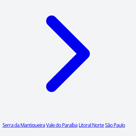
Serra da Mantiqueira
Vale do Paraíba
Litoral Norte
São Paulo