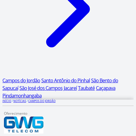
Campos do Jordão
Santo Antônio do Pinhal
São Bento do
Sapucaí
São José dos Campos
Jacareí
Taubaté
Caçapava
Pindamonhangaba
INÍCIO
/
NOTÍCIAS
/
CAMPOS DO JORDÃO
Oferecimento