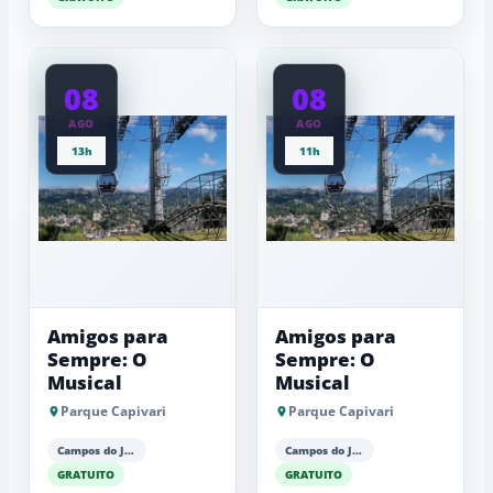
08
08
AGO
AGO
13h
11h
Amigos para
Amigos para
Sempre: O
Sempre: O
Musical
Musical
Parque Capivari
Parque Capivari
Campos do Jordão
Campos do Jordão
GRATUITO
GRATUITO