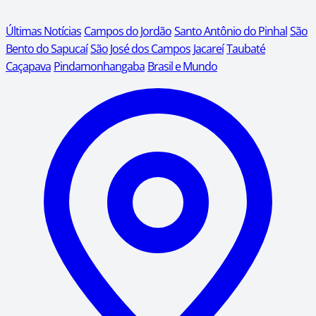
Últimas Notícias
Campos do Jordão
Santo Antônio do Pinhal
São
Bento do Sapucaí
São José dos Campos
Jacareí
Taubaté
Caçapava
Pindamonhangaba
Brasil e Mundo