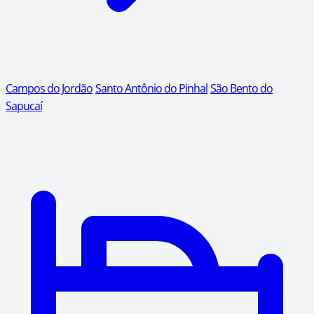
Campos do Jordão
Santo Antônio do Pinhal
São Bento do
Sapucaí