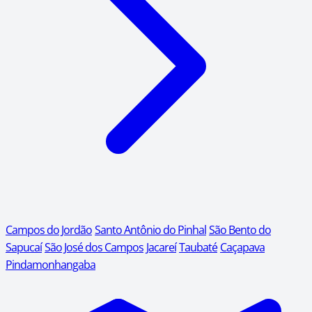
Campos do Jordão
Santo Antônio do Pinhal
São Bento do
Sapucaí
São José dos Campos
Jacareí
Taubaté
Caçapava
Pindamonhangaba