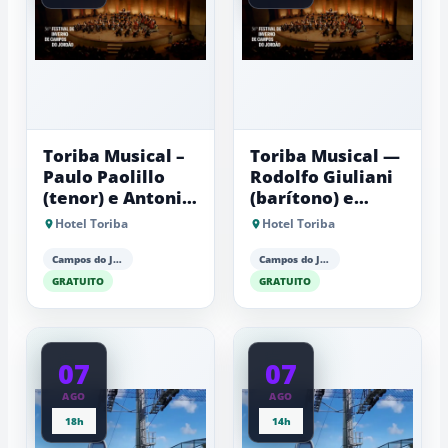
Toriba Musical –
Toriba Musical —
Paulo Paolillo
Rodolfo Giuliani
(tenor) e Antonio
(barítono) e
Luiz Barker
Antonio Luiz
Hotel Toriba
Hotel Toriba
(piano)
Barker (piano)
Campos do Jordão
Campos do Jordão
GRATUITO
GRATUITO
07
07
AGO
AGO
18h
14h