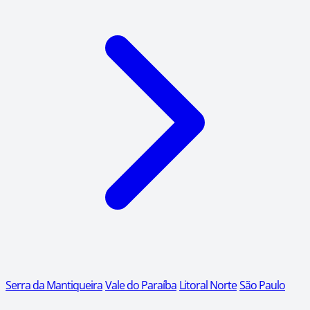
Serra da Mantiqueira
Vale do Paraíba
Litoral Norte
São Paulo