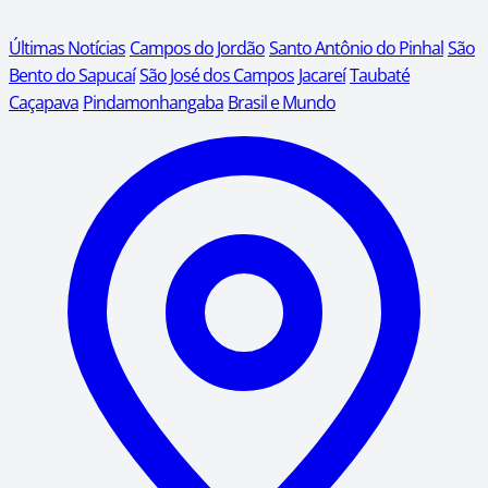
Últimas Notícias
Campos do Jordão
Santo Antônio do Pinhal
São
Bento do Sapucaí
São José dos Campos
Jacareí
Taubaté
Caçapava
Pindamonhangaba
Brasil e Mundo