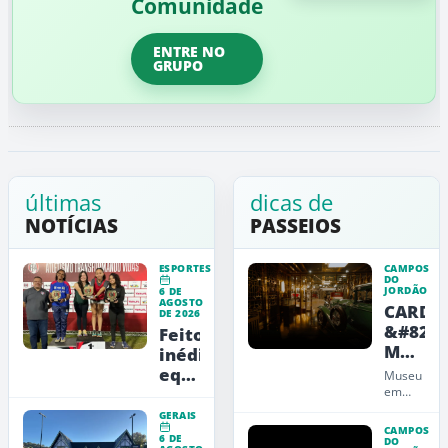
Comunidade
ENTRE NO
GRUPO
últimas
dicas de
NOTÍCIAS
PASSEIOS
ESPORTES
CAMPOS
DO
JORDÃO
6 DE
AGOSTO
CARDE
DE 2026
&#8211
Feito
Museu
inédito:
de
equipe
Museu
Arte,
feminina
em
Campos
Design
jordanense
GERAIS
do
e
conquista
CAMPOS
6 DE
Jordão
DO