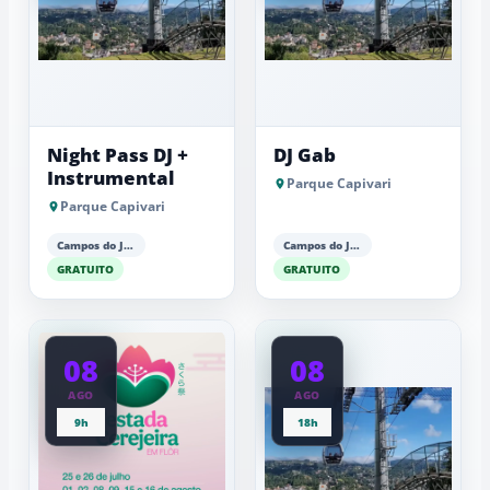
Night Pass DJ +
DJ Gab
Instrumental
Parque Capivari
Parque Capivari
Campos do Jordão
Campos do Jordão
GRATUITO
GRATUITO
08
08
AGO
AGO
9h
18h