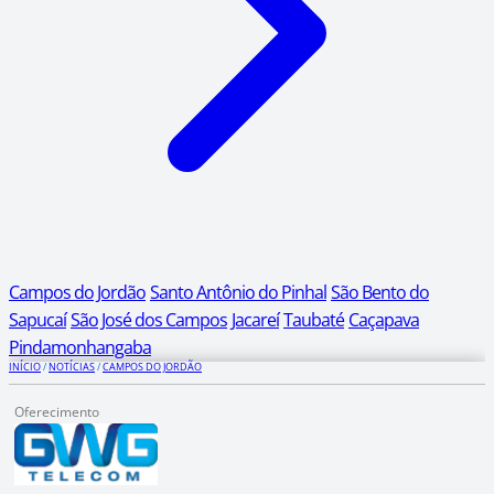
Campos do Jordão
Santo Antônio do Pinhal
São Bento do
Sapucaí
São José dos Campos
Jacareí
Taubaté
Caçapava
Pindamonhangaba
INÍCIO
/
NOTÍCIAS
/
CAMPOS DO JORDÃO
Oferecimento