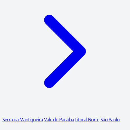
Serra da Mantiqueira
Vale do Paraíba
Litoral Norte
São Paulo