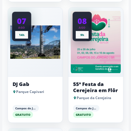
07
08
AGO
AGO
14h
9h
DJ Gab
55ª Festa da
Cerejeira em Flôr
Parque Capivari
Parque da Cerejeira
Campos do Jordão
Campos do Jordão
GRATUITO
GRATUITO