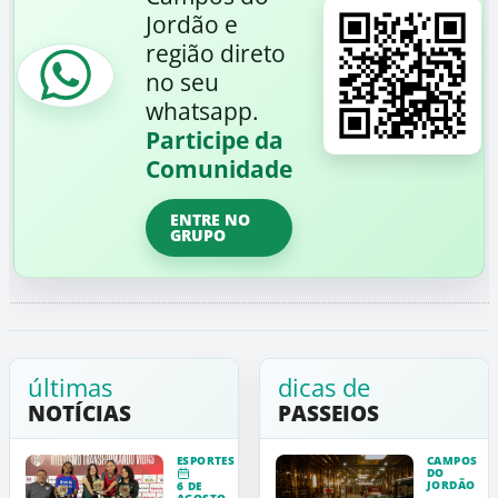
Jordão e
região direto
no seu
whatsapp.
Participe da
Comunidade
ENTRE NO
GRUPO
últimas
dicas de
NOTÍCIAS
PASSEIOS
ESPORTES
CAMPOS
DO
JORDÃO
6 DE