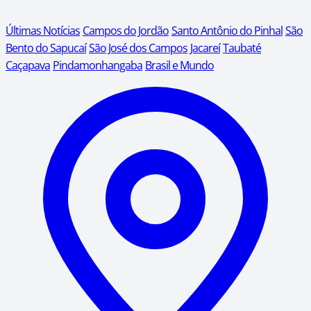
Últimas Notícias
Campos do Jordão
Santo Antônio do Pinhal
São
Bento do Sapucaí
São José dos Campos
Jacareí
Taubaté
Caçapava
Pindamonhangaba
Brasil e Mundo