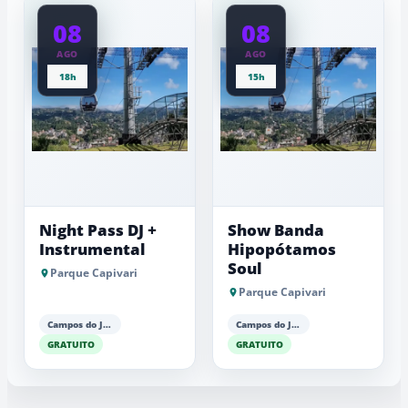
08
08
AGO
AGO
18h
15h
Night Pass DJ +
Show Banda
Instrumental
Hipopótamos
Soul
Parque Capivari
Parque Capivari
Campos do Jordão
Campos do Jordão
GRATUITO
GRATUITO