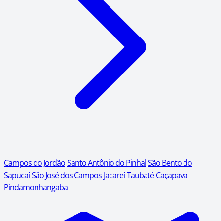
Campos do Jordão
Santo Antônio do Pinhal
São Bento do
Sapucaí
São José dos Campos
Jacareí
Taubaté
Caçapava
Pindamonhangaba