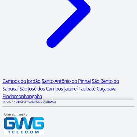
Campos do Jordão
Santo Antônio do Pinhal
São Bento do
Sapucaí
São José dos Campos
Jacareí
Taubaté
Caçapava
Pindamonhangaba
INÍCIO
/
NOTÍCIAS
/
CAMPOS DO JORDÃO
Oferecimento