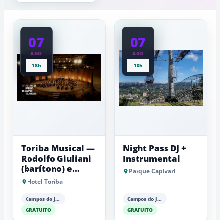
da
experiênci
a
Mantiqueira
baixas...
07
07
AGO
AGO
18h
18h
Toriba Musical —
Night Pass DJ +
Rodolfo Giuliani
Instrumental
(barítono) e
Parque Capivari
Antonio Luiz
Hotel Toriba
Barker (piano)
Campos do Jordão
Campos do Jordão
GRATUITO
GRATUITO