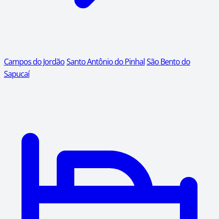
Campos do Jordão
Santo Antônio do Pinhal
São Bento do
Sapucaí