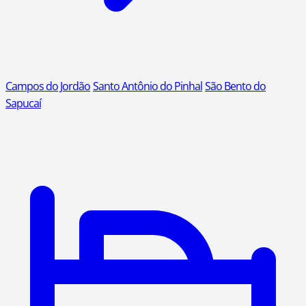
Campos do Jordão
Santo Antônio do Pinhal
São Bento do
Sapucaí