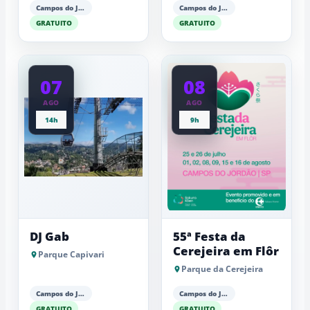
Campos do Jordão
Campos do Jordão
GRATUITO
GRATUITO
07
08
AGO
AGO
14h
9h
DJ Gab
55ª Festa da
Cerejeira em Flôr
Parque Capivari
Parque da Cerejeira
Campos do Jordão
Campos do Jordão
GRATUITO
GRATUITO