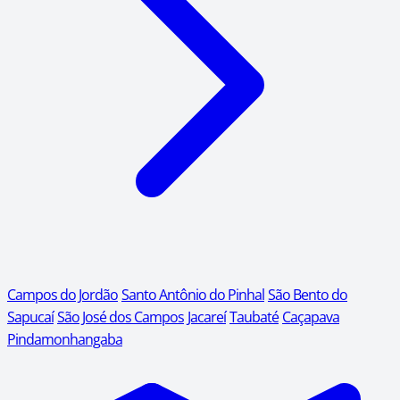
Campos do Jordão
Santo Antônio do Pinhal
São Bento do
Sapucaí
São José dos Campos
Jacareí
Taubaté
Caçapava
Pindamonhangaba