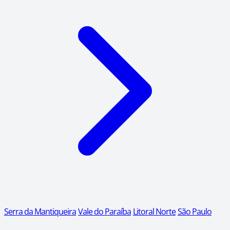
Serra da Mantiqueira
Vale do Paraíba
Litoral Norte
São Paulo