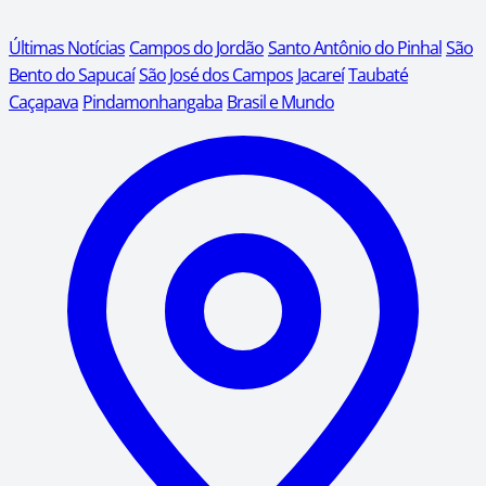
Últimas Notícias
Campos do Jordão
Santo Antônio do Pinhal
São
Bento do Sapucaí
São José dos Campos
Jacareí
Taubaté
Caçapava
Pindamonhangaba
Brasil e Mundo