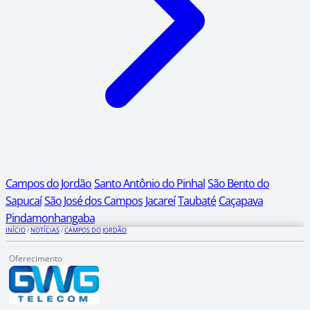
Campos do Jordão
Santo Antônio do Pinhal
São Bento do
Sapucaí
São José dos Campos
Jacareí
Taubaté
Caçapava
Pindamonhangaba
INÍCIO
/
NOTÍCIAS
/
CAMPOS DO JORDÃO
Oferecimento