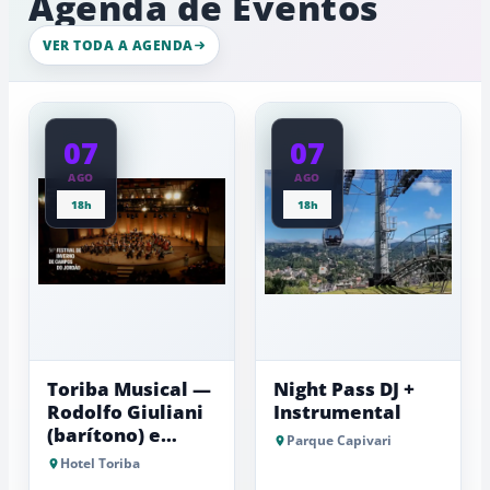
Agenda de Eventos
de
na
gelo,
Serra
esculturas,
VER TODA A AGENDA
da
experiênci
a
Mantiqueira
baixas...
07
07
AGO
AGO
18h
18h
Toriba Musical —
Night Pass DJ +
Rodolfo Giuliani
Instrumental
(barítono) e
Parque Capivari
Antonio Luiz
Hotel Toriba
Barker (piano)