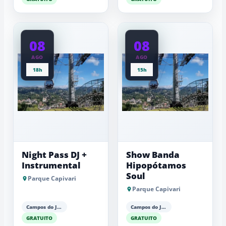
08
08
AGO
AGO
18h
15h
Night Pass DJ +
Show Banda
Instrumental
Hipopótamos
Soul
Parque Capivari
Parque Capivari
Campos do Jordão
Campos do Jordão
GRATUITO
GRATUITO