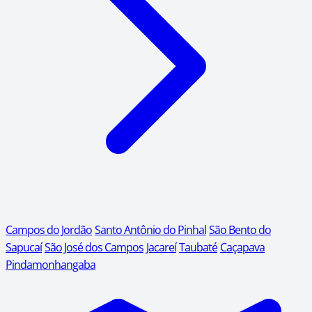
Campos do Jordão
Santo Antônio do Pinhal
São Bento do
Sapucaí
São José dos Campos
Jacareí
Taubaté
Caçapava
Pindamonhangaba