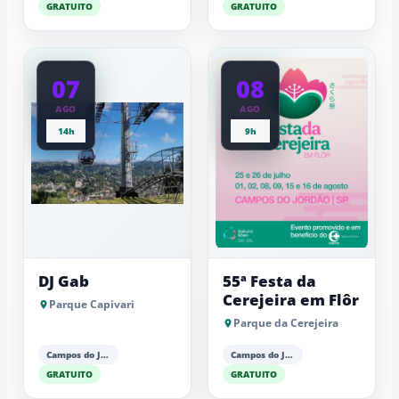
GRATUITO
GRATUITO
07
08
AGO
AGO
14h
9h
DJ Gab
55ª Festa da
Cerejeira em Flôr
Parque Capivari
Parque da Cerejeira
Campos do Jordão
Campos do Jordão
GRATUITO
GRATUITO