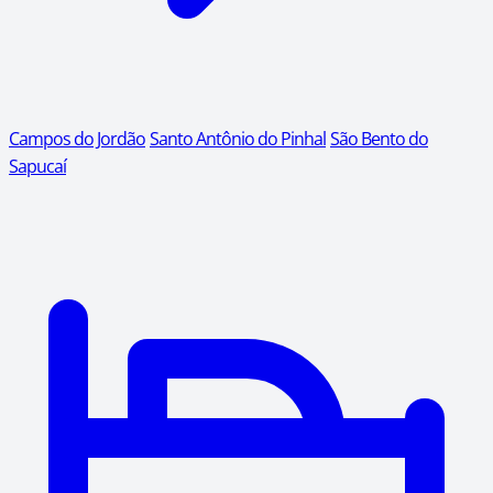
Campos do Jordão
Santo Antônio do Pinhal
São Bento do
Sapucaí