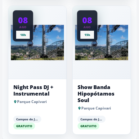
08
08
AGO
AGO
18h
15h
Night Pass DJ +
Show Banda
Instrumental
Hipopótamos
Soul
Parque Capivari
Parque Capivari
Campos do Jordão
Campos do Jordão
GRATUITO
GRATUITO