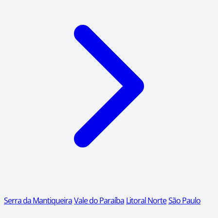
Serra da Mantiqueira
Vale do Paraíba
Litoral Norte
São Paulo