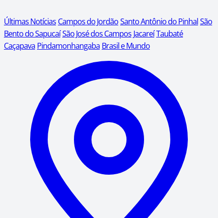
Últimas Notícias
Campos do Jordão
Santo Antônio do Pinhal
São
Bento do Sapucaí
São José dos Campos
Jacareí
Taubaté
Caçapava
Pindamonhangaba
Brasil e Mundo