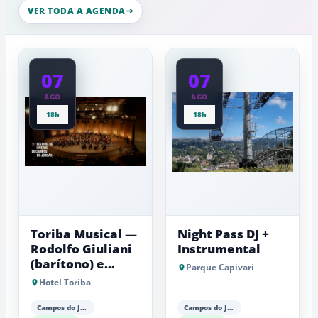
Serra
esculturas,
VER TODA A AGENDA
da
experiênci
a
Mantiqueira
baixas...
07
07
AGO
AGO
18h
18h
Toriba Musical —
Night Pass DJ +
Rodolfo Giuliani
Instrumental
(barítono) e
Parque Capivari
Antonio Luiz
Hotel Toriba
Barker (piano)
Campos do Jordão
Campos do Jordão