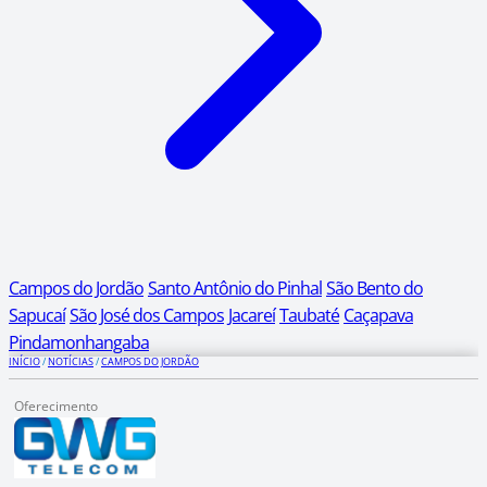
Campos do Jordão
Santo Antônio do Pinhal
São Bento do
Sapucaí
São José dos Campos
Jacareí
Taubaté
Caçapava
Pindamonhangaba
INÍCIO
/
NOTÍCIAS
/
CAMPOS DO JORDÃO
Oferecimento