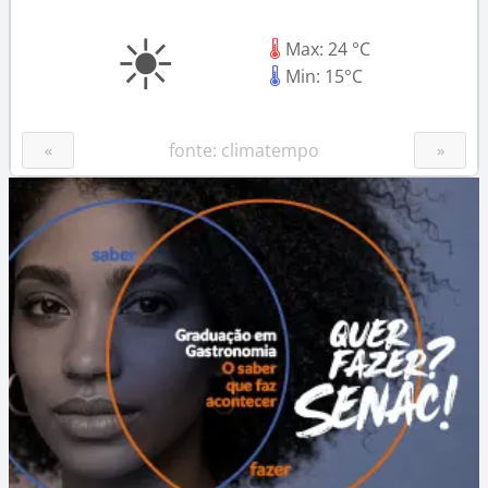
posts
☀
🌡
Max: 24 °C
🌡
Min: 15°C
fonte: climatempo
«
»