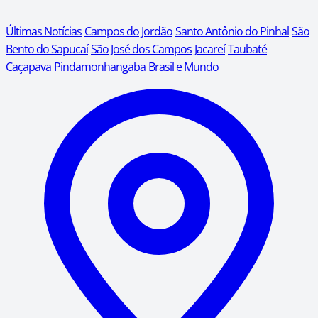
Últimas Notícias
Campos do Jordão
Santo Antônio do Pinhal
São
Bento do Sapucaí
São José dos Campos
Jacareí
Taubaté
Caçapava
Pindamonhangaba
Brasil e Mundo