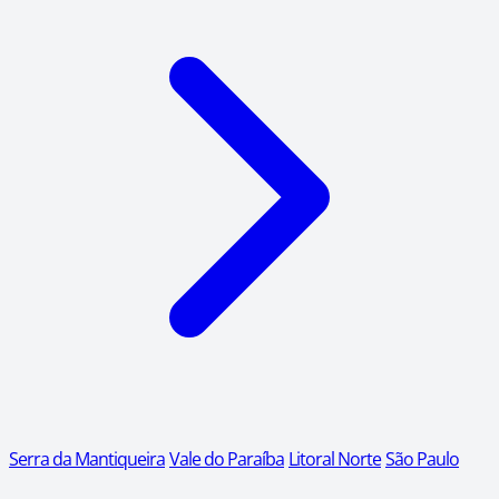
Serra da Mantiqueira
Vale do Paraíba
Litoral Norte
São Paulo