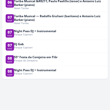
Toriba Musical &#8211; Paulo Paolillo (tenor) e Antonio Luiz
06
Barker (piano)
AGO
Hotel Toriba
Toriba Musical — Rodolfo Giuliani (barítono) e Antonio Luiz
07
Barker (piano)
AGO
Hotel Toriba
Night Pass DJ + Instrumental
07
Parque Capivari
AGO
DJ Gab
07
Parque Capivari
AGO
55ª Festa da Cerejeira em Flôr
08
Parque da Cerejeira
AGO
Night Pass DJ + Instrumental
08
Parque Capivari
AGO