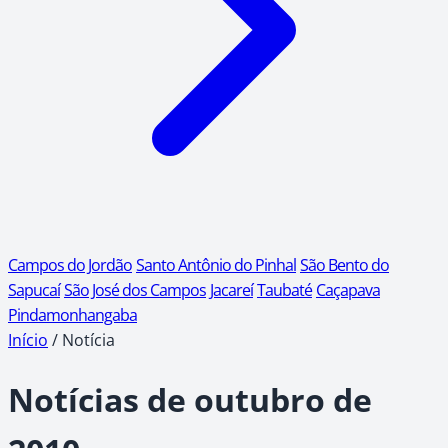
Campos do Jordão
Santo Antônio do Pinhal
São Bento do
Sapucaí
São José dos Campos
Jacareí
Taubaté
Caçapava
Pindamonhangaba
Início
/
Notícia
Notícias de outubro de