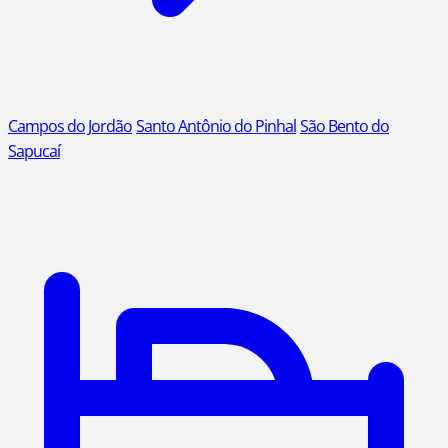
Campos do Jordão
Santo Antônio do Pinhal
São Bento do
Sapucaí