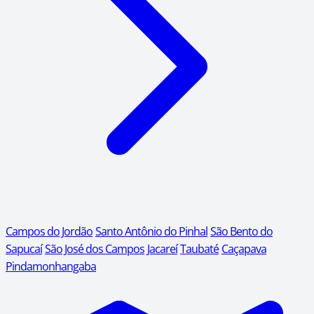
Campos do Jordão
Santo Antônio do Pinhal
São Bento do
Sapucaí
São José dos Campos
Jacareí
Taubaté
Caçapava
Pindamonhangaba