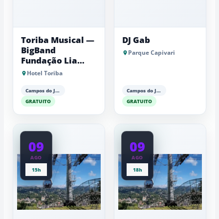
Toriba Musical —
DJ Gab
BigBand
Parque Capivari
Fundação Lia
Maria Aguiar
Hotel Toriba
Campos do Jordão
Campos do Jordão
GRATUITO
GRATUITO
09
09
AGO
AGO
15h
18h