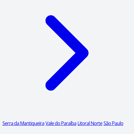
Serra da Mantiqueira
Vale do Paraíba
Litoral Norte
São Paulo