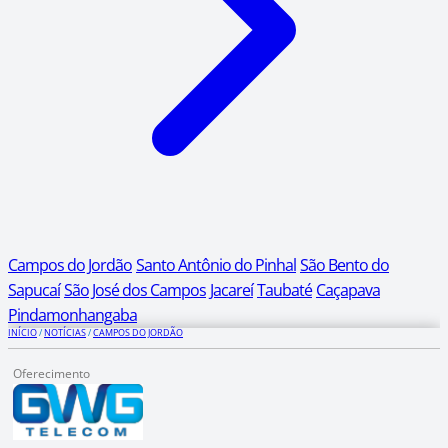
Campos do Jordão
Santo Antônio do Pinhal
São Bento do
Sapucaí
São José dos Campos
Jacareí
Taubaté
Caçapava
Pindamonhangaba
INÍCIO
/
NOTÍCIAS
/
CAMPOS DO JORDÃO
Oferecimento