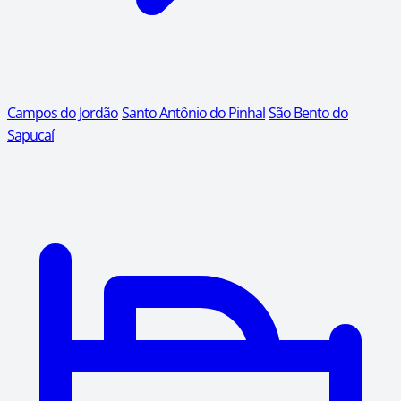
Campos do Jordão
Santo Antônio do Pinhal
São Bento do
Sapucaí