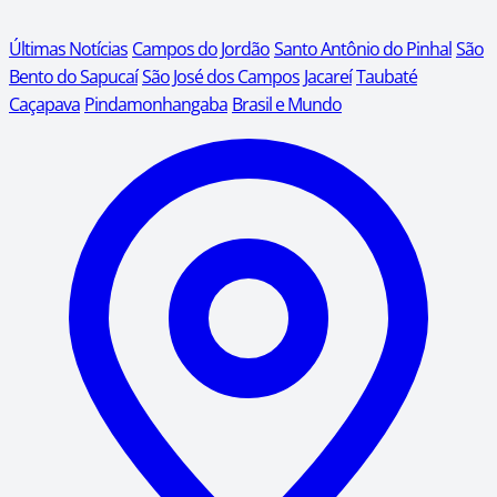
Últimas Notícias
Campos do Jordão
Santo Antônio do Pinhal
São
Bento do Sapucaí
São José dos Campos
Jacareí
Taubaté
Caçapava
Pindamonhangaba
Brasil e Mundo