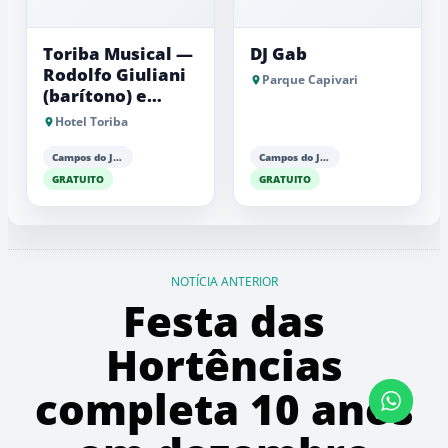
Toriba Musical —
DJ Gab
Rodolfo Giuliani
Parque Capivari
(barítono) e
Antonio Luiz
Hotel Toriba
Barker (piano)
Campos do Jordão
Campos do Jordão
GRATUITO
GRATUITO
NOTÍCIA ANTERIOR
Festa das
Hortências
completa 10 anos