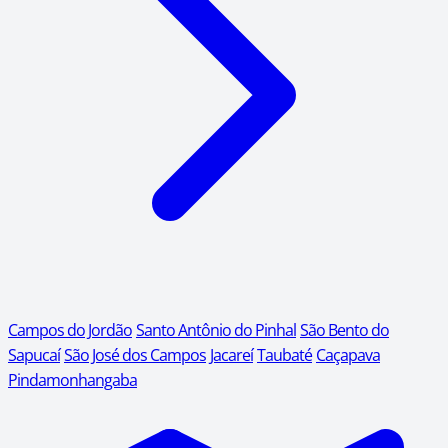
Campos do Jordão
Santo Antônio do Pinhal
São Bento do
Sapucaí
São José dos Campos
Jacareí
Taubaté
Caçapava
Pindamonhangaba