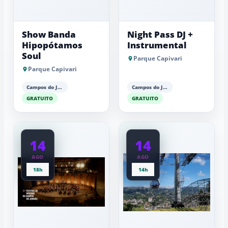
Show Banda
Night Pass DJ +
Hipopótamos
Instrumental
Soul
Parque Capivari
Parque Capivari
Campos do Jordão
Campos do Jordão
GRATUITO
GRATUITO
14
14
AGO
AGO
18h
14h