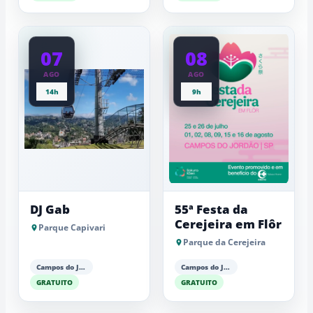
07
08
AGO
AGO
14h
9h
DJ Gab
55ª Festa da
Cerejeira em Flôr
Parque Capivari
Parque da Cerejeira
Campos do Jordão
Campos do Jordão
GRATUITO
GRATUITO