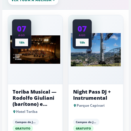
da
experiênci
a
Mantiqueira
baixas...
07
07
AGO
AGO
18h
18h
Toriba Musical —
Night Pass DJ +
Rodolfo Giuliani
Instrumental
(barítono) e
Parque Capivari
Antonio Luiz
Hotel Toriba
Barker (piano)
Campos do Jordão
Campos do Jordão
GRATUITO
GRATUITO