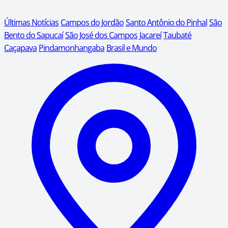
Últimas Notícias
Campos do Jordão
Santo Antônio do Pinhal
São
Bento do Sapucaí
São José dos Campos
Jacareí
Taubaté
Caçapava
Pindamonhangaba
Brasil e Mundo