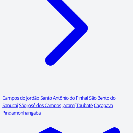
Campos do Jordão
Santo Antônio do Pinhal
São Bento do
Sapucaí
São José dos Campos
Jacareí
Taubaté
Caçapava
Pindamonhangaba