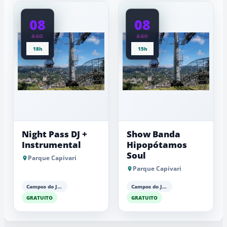
08
08
AGO
AGO
18h
15h
Night Pass DJ +
Show Banda
Instrumental
Hipopótamos
Soul
Parque Capivari
Parque Capivari
Campos do Jordão
Campos do Jordão
GRATUITO
GRATUITO