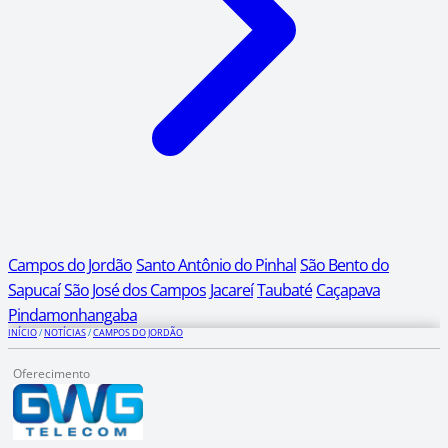
Campos do Jordão
Santo Antônio do Pinhal
São Bento do
Sapucaí
São José dos Campos
Jacareí
Taubaté
Caçapava
Pindamonhangaba
INÍCIO
/
NOTÍCIAS
/
CAMPOS DO JORDÃO
Oferecimento