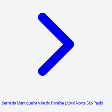
Serra da Mantiqueira
Vale do Paraíba
Litoral Norte
São Paulo