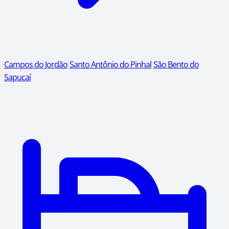
Campos do Jordão
Santo Antônio do Pinhal
São Bento do
Sapucaí