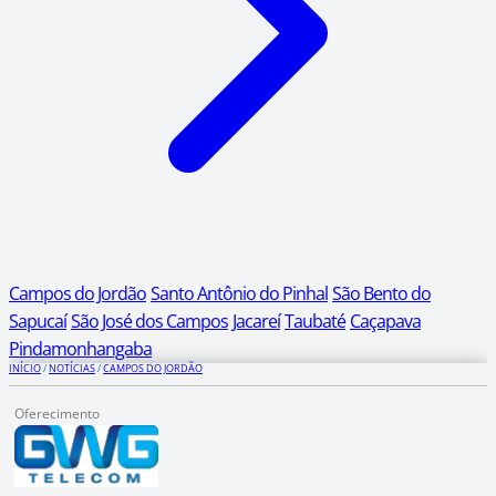
Campos do Jordão
Santo Antônio do Pinhal
São Bento do
Sapucaí
São José dos Campos
Jacareí
Taubaté
Caçapava
Pindamonhangaba
INÍCIO
/
NOTÍCIAS
/
CAMPOS DO JORDÃO
Oferecimento