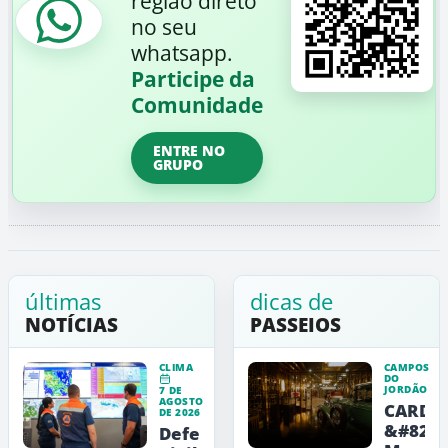
região direto
no seu
whatsapp.
Participe da
Comunidade
ENTRE NO
GRUPO
últimas
dicas de
NOTÍCIAS
PASSEIOS
CLIMA
CAMPOS
DO
JORDÃO
7 DE
AGOSTO
CARDE
DE 2026
&#8211
Defesa