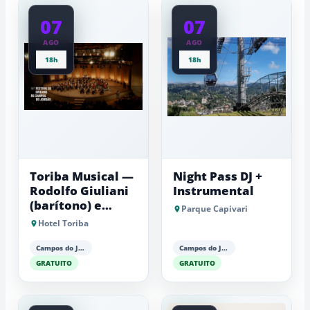
07
07
AGO
AGO
18h
18h
Toriba Musical —
Night Pass DJ +
Rodolfo Giuliani
Instrumental
(barítono) e
Parque Capivari
Antonio Luiz
Hotel Toriba
Barker (piano)
Campos do Jordão
Campos do Jordão
GRATUITO
GRATUITO