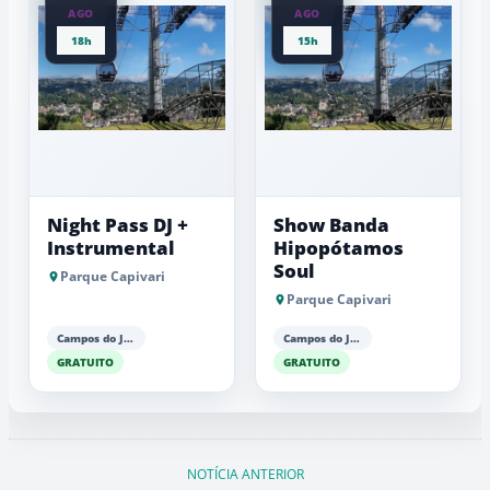
AGO
AGO
18h
15h
Night Pass DJ +
Show Banda
Instrumental
Hipopótamos
Soul
Parque Capivari
Parque Capivari
Campos do Jordão
Campos do Jordão
GRATUITO
GRATUITO
NOTÍCIA ANTERIOR