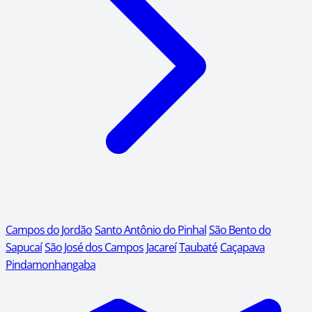
Campos do Jordão
Santo Antônio do Pinhal
São Bento do
Sapucaí
São José dos Campos
Jacareí
Taubaté
Caçapava
Pindamonhangaba