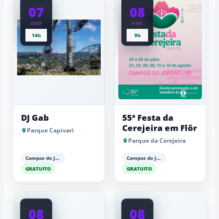
07
08
AGO
AGO
14h
9h
DJ Gab
55ª Festa da
Cerejeira em Flôr
Parque Capivari
Parque da Cerejeira
Campos do Jordão
Campos do Jordão
GRATUITO
GRATUITO
08
08