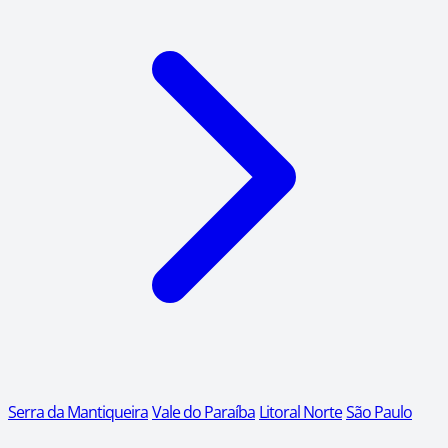
Serra da Mantiqueira
Vale do Paraíba
Litoral Norte
São Paulo