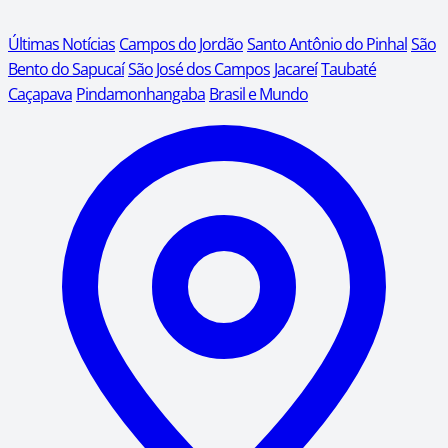
Últimas Notícias
Campos do Jordão
Santo Antônio do Pinhal
São
Bento do Sapucaí
São José dos Campos
Jacareí
Taubaté
Caçapava
Pindamonhangaba
Brasil e Mundo