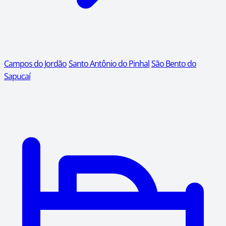
Campos do Jordão
Santo Antônio do Pinhal
São Bento do
Sapucaí