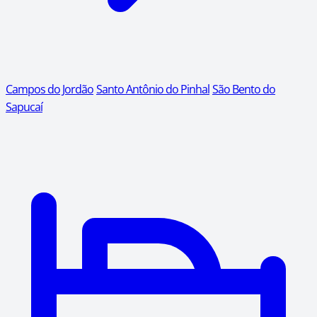
Campos do Jordão
Santo Antônio do Pinhal
São Bento do
Sapucaí