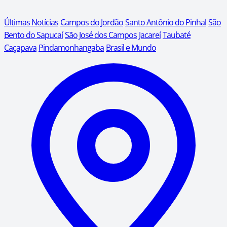
Últimas Notícias
Campos do Jordão
Santo Antônio do Pinhal
São
Bento do Sapucaí
São José dos Campos
Jacareí
Taubaté
Caçapava
Pindamonhangaba
Brasil e Mundo