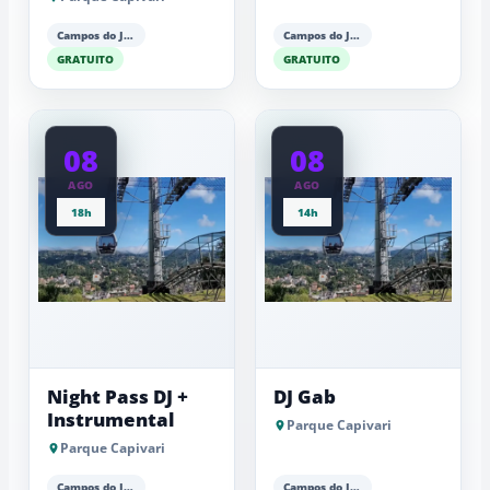
Campos do Jordão
Campos do Jordão
GRATUITO
GRATUITO
08
08
AGO
AGO
18h
14h
Night Pass DJ +
DJ Gab
Instrumental
Parque Capivari
Parque Capivari
Campos do Jordão
Campos do Jordão