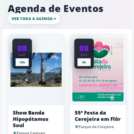
inverno
ambiente
Agenda de Eventos
movimento
de
intenso
gelo,
nesta
esculturas,
VER TODA A AGENDA
quinta-
experiênci
a
feira
baixas...
08
08
AGO
AGO
15h
9h
Show Banda
55ª Festa da
Hipopótamos
Cerejeira em Flôr
Soul
Parque da Cerejeira
Parque Capivari