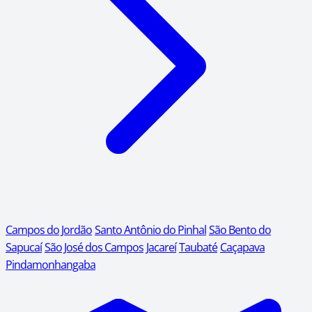
Campos do Jordão
Santo Antônio do Pinhal
São Bento do
Sapucaí
São José dos Campos
Jacareí
Taubaté
Caçapava
Pindamonhangaba