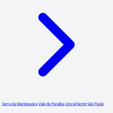
Serra da Mantiqueira
Vale do Paraíba
Litoral Norte
São Paulo