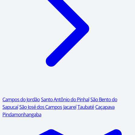
Campos do Jordão
Santo Antônio do Pinhal
São Bento do
Sapucaí
São José dos Campos
Jacareí
Taubaté
Caçapava
Pindamonhangaba