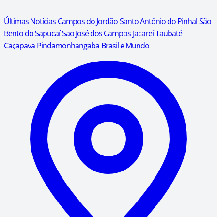
Últimas Notícias
Campos do Jordão
Santo Antônio do Pinhal
São
Bento do Sapucaí
São José dos Campos
Jacareí
Taubaté
Caçapava
Pindamonhangaba
Brasil e Mundo