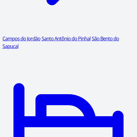
Campos do Jordão
Santo Antônio do Pinhal
São Bento do
Sapucaí