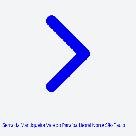
Serra da Mantiqueira
Vale do Paraíba
Litoral Norte
São Paulo