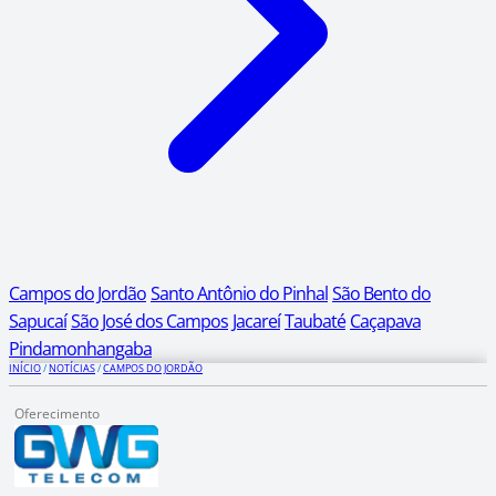
Campos do Jordão
Santo Antônio do Pinhal
São Bento do
Sapucaí
São José dos Campos
Jacareí
Taubaté
Caçapava
Pindamonhangaba
INÍCIO
/
NOTÍCIAS
/
CAMPOS DO JORDÃO
Oferecimento