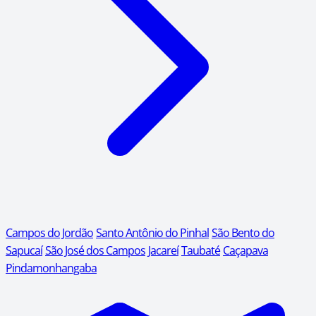
Campos do Jordão
Santo Antônio do Pinhal
São Bento do
Sapucaí
São José dos Campos
Jacareí
Taubaté
Caçapava
Pindamonhangaba