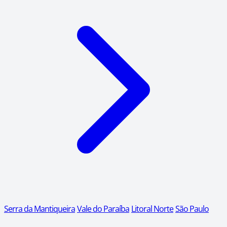
Serra da Mantiqueira
Vale do Paraíba
Litoral Norte
São Paulo