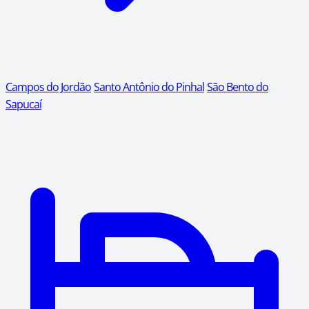
Campos do Jordão
Santo Antônio do Pinhal
São Bento do
Sapucaí