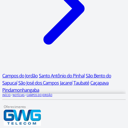
Campos do Jordão
Santo Antônio do Pinhal
São Bento do
Sapucaí
São José dos Campos
Jacareí
Taubaté
Caçapava
Pindamonhangaba
INÍCIO
/
NOTÍCIAS
/
CAMPOS DO JORDÃO
Oferecimento