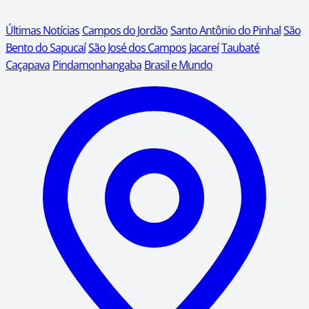
Últimas Notícias
Campos do Jordão
Santo Antônio do Pinhal
São
Bento do Sapucaí
São José dos Campos
Jacareí
Taubaté
Caçapava
Pindamonhangaba
Brasil e Mundo