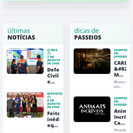
últimas
dicas de
NOTÍCIAS
PASSEIOS
CLIMA
CAMPOS
DO
JORDÃO
7 DE
AGOSTO
CARDE
DE 2026
&#8211
Defesa
Museu
Civil
de
emite
Museu
Arte,
alerta
em
Campos
Design
vermelho
ESPORTES
do
e
para
CAMPOS
6 DE
Jordão
DO
Educaç
AGOSTO
a
JORDÃO
que
DE 2026
Animai
RMVale
une
Feito
carros,
Incríve
inédito:
arte,
Campo
equipe
design
do
e
Atração
feminina