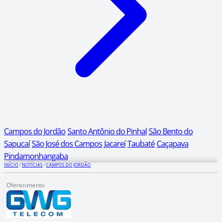
Campos do Jordão
Santo Antônio do Pinhal
São Bento do
Sapucaí
São José dos Campos
Jacareí
Taubaté
Caçapava
Pindamonhangaba
INÍCIO
/
NOTÍCIAS
/
CAMPOS DO JORDÃO
Oferecimento