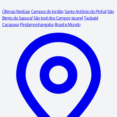
Últimas Notícias
Campos do Jordão
Santo Antônio do Pinhal
São
Bento do Sapucaí
São José dos Campos
Jacareí
Taubaté
Caçapava
Pindamonhangaba
Brasil e Mundo