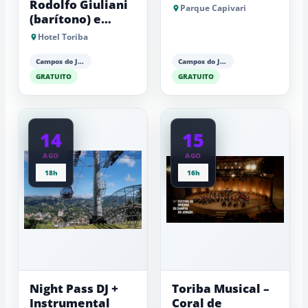
Rodolfo Giuliani
Parque Capivari
(barítono) e
Antonio Luiz
Hotel Toriba
Barker (piano)
Campos do Jordão
Campos do Jordão
GRATUITO
GRATUITO
14
15
AGO
AGO
18h
16h
Night Pass DJ +
Toriba Musical –
Instrumental
Coral de