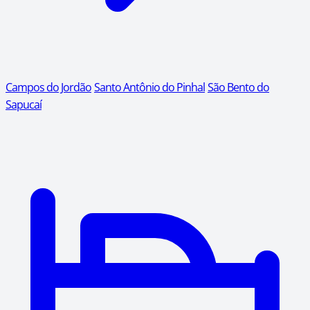
Campos do Jordão
Santo Antônio do Pinhal
São Bento do
Sapucaí