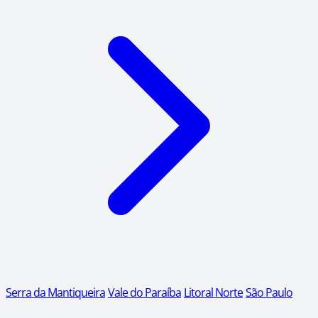
Serra da Mantiqueira
Vale do Paraíba
Litoral Norte
São Paulo