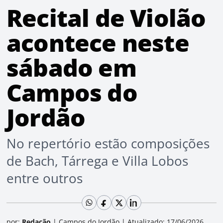
Recital de Violão
acontece neste
sábado em
Campos do
Jordão
No repertório estão composições
de Bach, Tárrega e Villa Lobos
entre outros
por:
Redação
|
Campos do Jordão
|
Atualizado: 17/06/2026