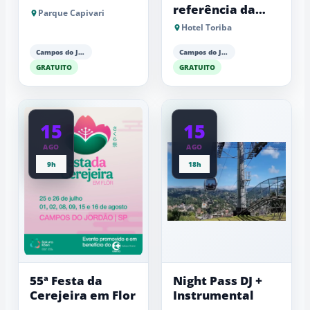
referência da
Parque Capivari
Fundação Lia
Hotel Toriba
Maria Aguiar
Campos do Jordão
Campos do Jordão
GRATUITO
GRATUITO
15
15
AGO
AGO
9h
18h
55ª Festa da
Night Pass DJ +
Cerejeira em Flor
Instrumental