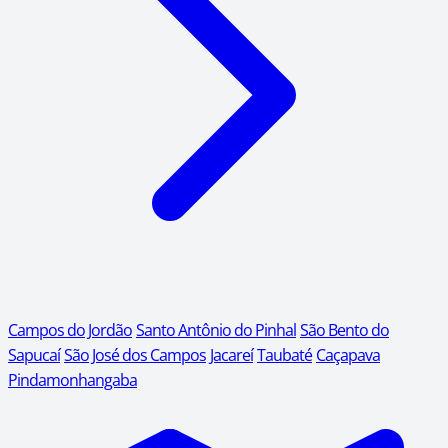
Campos do Jordão
Santo Antônio do Pinhal
São Bento do
Sapucaí
São José dos Campos
Jacareí
Taubaté
Caçapava
Pindamonhangaba