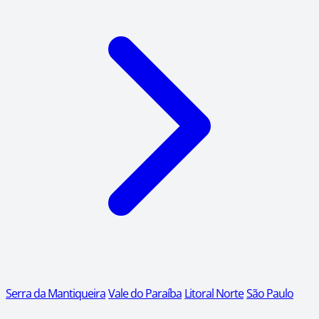
Serra da Mantiqueira
Vale do Paraíba
Litoral Norte
São Paulo