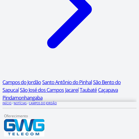
Campos do Jordão
Santo Antônio do Pinhal
São Bento do
Sapucaí
São José dos Campos
Jacareí
Taubaté
Caçapava
Pindamonhangaba
INÍCIO
/
NOTÍCIAS
/
CAMPOS DO JORDÃO
Oferecimento