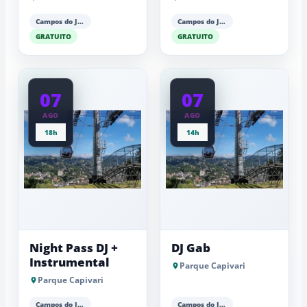
Barker (piano)
Barker (piano)
Campos do Jordão
Campos do Jordão
GRATUITO
GRATUITO
07
07
AGO
AGO
18h
14h
Night Pass DJ +
DJ Gab
Instrumental
Parque Capivari
Parque Capivari
Campos do Jordão
Campos do Jordão