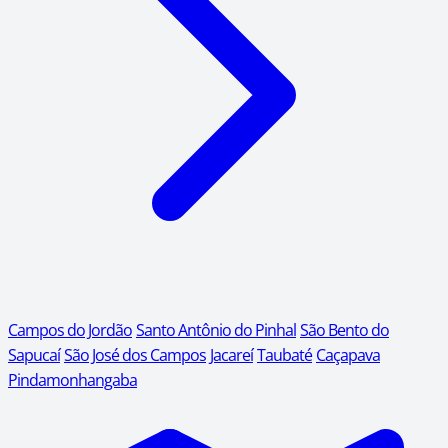
Campos do Jordão
Santo Antônio do Pinhal
São Bento do
Sapucaí
São José dos Campos
Jacareí
Taubaté
Caçapava
Pindamonhangaba