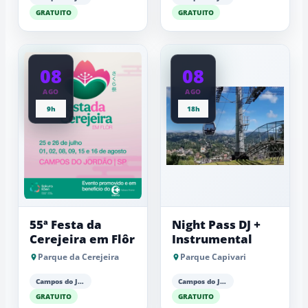
GRATUITO
GRATUITO
08
08
AGO
AGO
9h
18h
55ª Festa da
Night Pass DJ +
Cerejeira em Flôr
Instrumental
Parque da Cerejeira
Parque Capivari
Campos do Jordão
Campos do Jordão
GRATUITO
GRATUITO