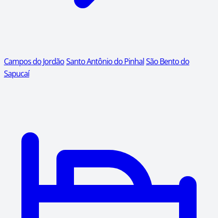
Campos do Jordão
Santo Antônio do Pinhal
São Bento do
Sapucaí