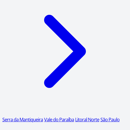
Serra da Mantiqueira
Vale do Paraíba
Litoral Norte
São Paulo