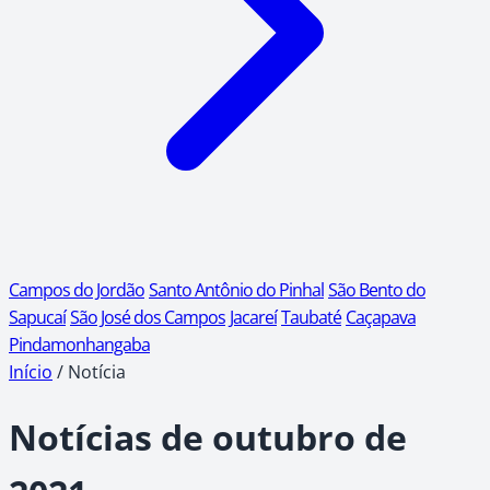
Campos do Jordão
Santo Antônio do Pinhal
São Bento do
Sapucaí
São José dos Campos
Jacareí
Taubaté
Caçapava
Pindamonhangaba
Início
/
Notícia
Notícias de outubro de