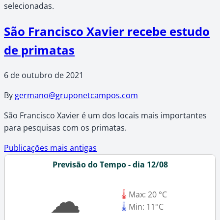
selecionadas.
São Francisco Xavier recebe estudo
de primatas
6 de outubro de 2021
By
germano@gruponetcampos.com
São Francisco Xavier é um dos locais mais importantes
para pesquisas com os primatas.
Navegação
Publicações mais antigas
Previsão do Tempo - dia 12/08
por
☁
posts
🌡
Max: 20 °C
🌡
Min: 11°C