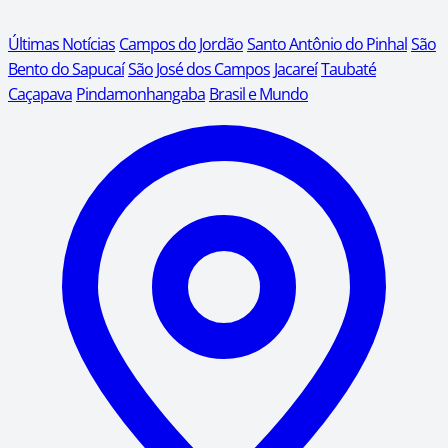
Últimas Notícias
Campos do Jordão
Santo Antônio do Pinhal
São
Bento do Sapucaí
São José dos Campos
Jacareí
Taubaté
Caçapava
Pindamonhangaba
Brasil e Mundo