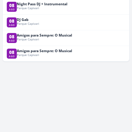
Night Pass DJ + Instrumental
08
Parque Capivari
AGO
DJ Gab
08
Parque Capivari
AGO
Amigos para Sempre: O Musical
08
Parque Capivari
AGO
Amigos para Sempre: O Musical
08
Parque Capivari
AGO