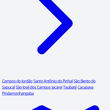
Campos do Jordão
Santo Antônio do Pinhal
São Bento do
Sapucaí
São José dos Campos
Jacareí
Taubaté
Caçapava
Pindamonhangaba