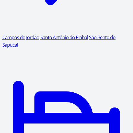
Campos do Jordão
Santo Antônio do Pinhal
São Bento do
Sapucaí