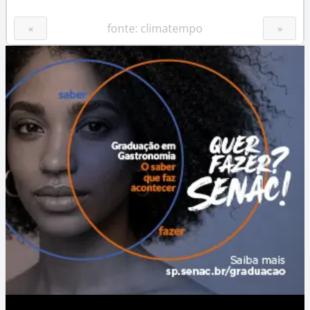
fonte: climatempo
«
»