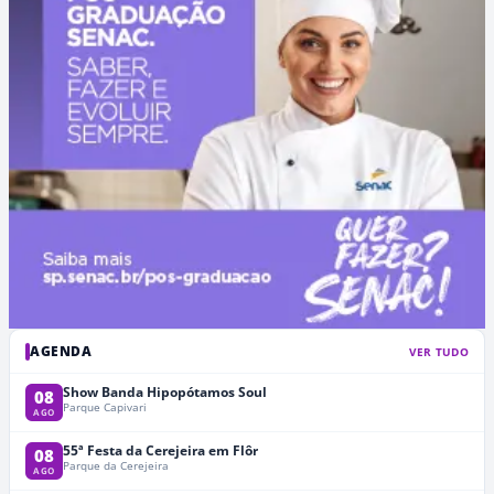
AGENDA
VER TUDO
Show Banda Hipopótamos Soul
08
Parque Capivari
AGO
55ª Festa da Cerejeira em Flôr
08
Parque da Cerejeira
AGO