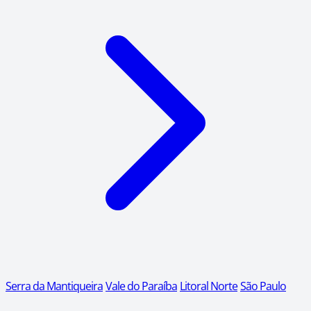
Serra da Mantiqueira
Vale do Paraíba
Litoral Norte
São Paulo