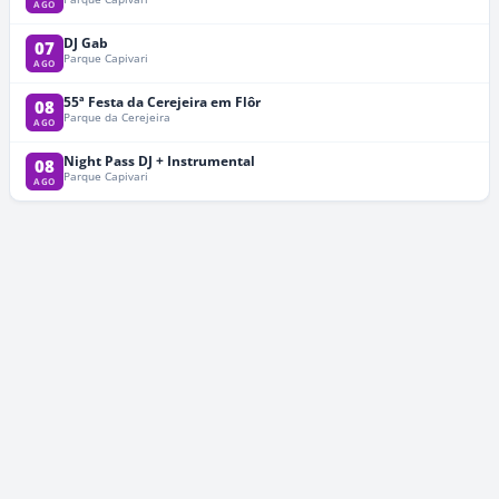
AGO
DJ Gab
07
Parque Capivari
AGO
55ª Festa da Cerejeira em Flôr
08
Parque da Cerejeira
AGO
Night Pass DJ + Instrumental
08
Parque Capivari
AGO