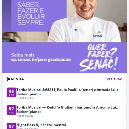
AGENDA
VER TUDO
Toriba Musical &#8211; Paulo Paolillo (tenor) e Antonio Luiz
06
Barker (piano)
AGO
Hotel Toriba
Toriba Musical — Rodolfo Giuliani (barítono) e Antonio Luiz
07
Barker (piano)
AGO
Hotel Toriba
Night Pass DJ + Instrumental
07
Parque Capivari