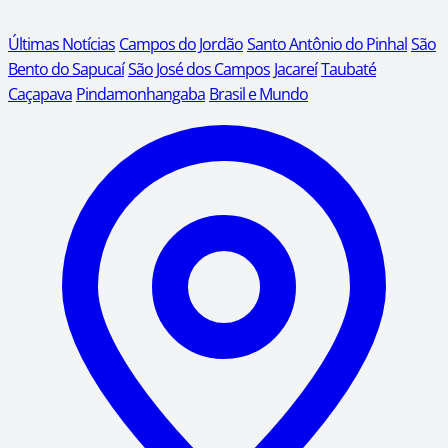
Últimas Notícias
Campos do Jordão
Santo Antônio do Pinhal
São
Bento do Sapucaí
São José dos Campos
Jacareí
Taubaté
Caçapava
Pindamonhangaba
Brasil e Mundo