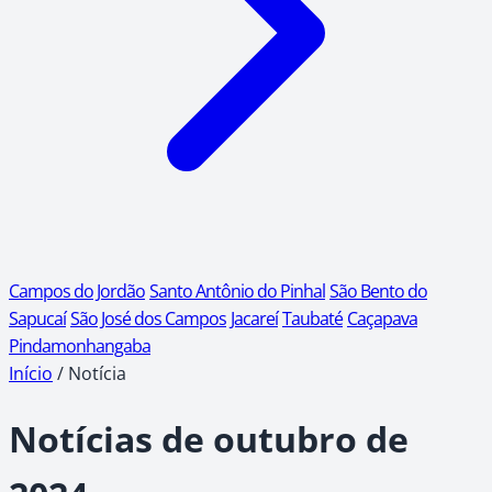
Campos do Jordão
Santo Antônio do Pinhal
São Bento do
Sapucaí
São José dos Campos
Jacareí
Taubaté
Caçapava
Pindamonhangaba
Início
/
Notícia
Notícias de outubro de