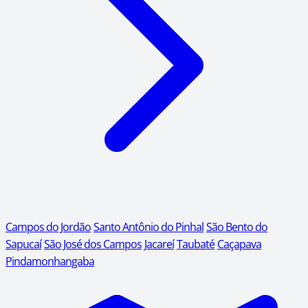
Campos do Jordão
Santo Antônio do Pinhal
São Bento do
Sapucaí
São José dos Campos
Jacareí
Taubaté
Caçapava
Pindamonhangaba