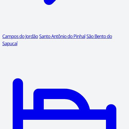
Campos do Jordão
Santo Antônio do Pinhal
São Bento do
Sapucaí