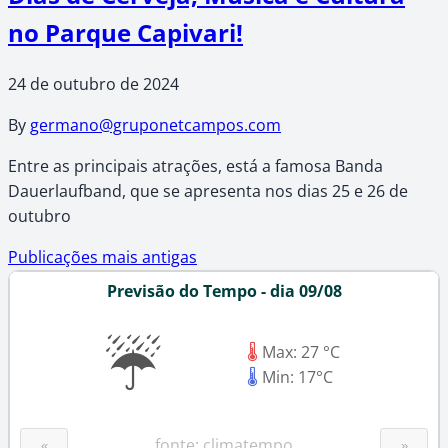
no Parque Capivari!
24 de outubro de 2024
By
germano@gruponetcampos.com
Entre as principais atrações, está a famosa Banda
Dauerlaufband, que se apresenta nos dias 25 e 26 de
outubro
Navegação
Publicações mais antigas
Previsão do Tempo - dia 09/08
por
☔
posts
🌡
Max: 27 °C
🌡
Min: 17°C
fonte: climatempo
«
»