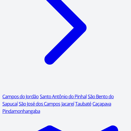
Campos do Jordão
Santo Antônio do Pinhal
São Bento do
Sapucaí
São José dos Campos
Jacareí
Taubaté
Caçapava
Pindamonhangaba