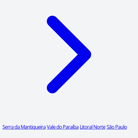
Serra da Mantiqueira
Vale do Paraíba
Litoral Norte
São Paulo