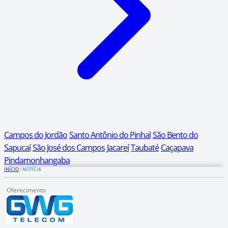
Campos do Jordão
Santo Antônio do Pinhal
São Bento do
Sapucaí
São José dos Campos
Jacareí
Taubaté
Caçapava
Pindamonhangaba
INÍCIO
/
NOTÍCIA
Oferecimento