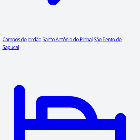
Campos do Jordão
Santo Antônio do Pinhal
São Bento do
Sapucaí