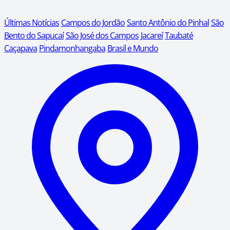
Últimas Notícias
Campos do Jordão
Santo Antônio do Pinhal
São
Bento do Sapucaí
São José dos Campos
Jacareí
Taubaté
Caçapava
Pindamonhangaba
Brasil e Mundo