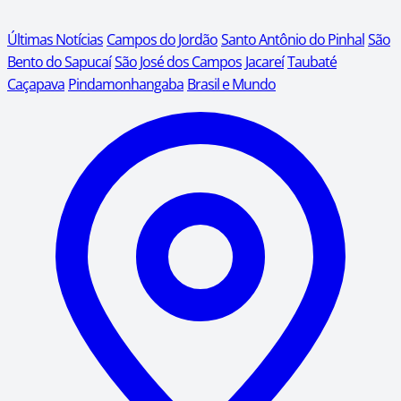
Últimas Notícias
Campos do Jordão
Santo Antônio do Pinhal
São
Bento do Sapucaí
São José dos Campos
Jacareí
Taubaté
Caçapava
Pindamonhangaba
Brasil e Mundo