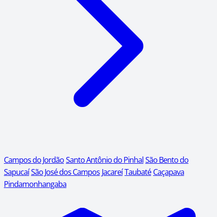
Campos do Jordão
Santo Antônio do Pinhal
São Bento do
Sapucaí
São José dos Campos
Jacareí
Taubaté
Caçapava
Pindamonhangaba