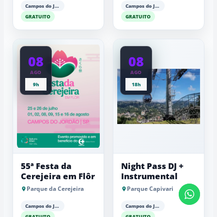
Campos do Jordão
Campos do Jordão
GRATUITO
GRATUITO
08
08
AGO
AGO
9h
18h
55ª Festa da
Night Pass DJ +
Cerejeira em Flôr
Instrumental
Parque da Cerejeira
Parque Capivari
Campos do Jordão
Campos do Jordão
GRATUITO
GRATUITO