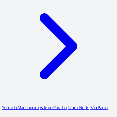
Serra da Mantiqueira
Vale do Paraíba
Litoral Norte
São Paulo