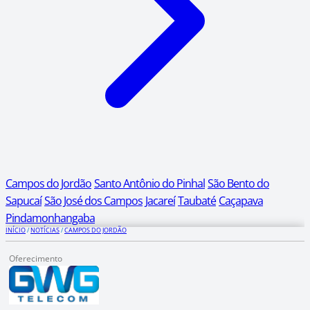
Campos do Jordão
Santo Antônio do Pinhal
São Bento do
Sapucaí
São José dos Campos
Jacareí
Taubaté
Caçapava
Pindamonhangaba
INÍCIO
/
NOTÍCIAS
/
CAMPOS DO JORDÃO
Oferecimento