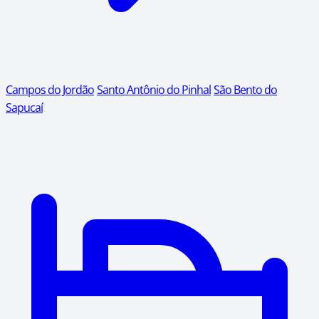
Campos do Jordão
Santo Antônio do Pinhal
São Bento do
Sapucaí