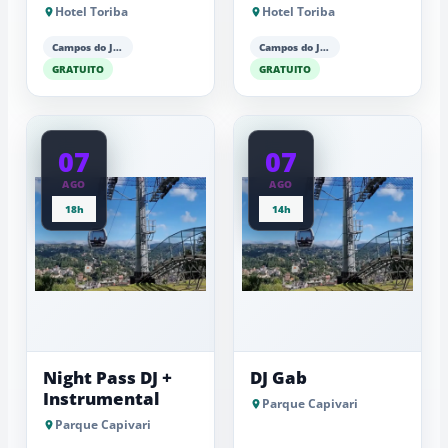
Luiz Barker
Antonio Luiz
Hotel Toriba
Hotel Toriba
(piano)
Barker (piano)
Campos do Jordão
Campos do Jordão
GRATUITO
GRATUITO
07
07
AGO
AGO
18h
14h
Night Pass DJ +
DJ Gab
Instrumental
Parque Capivari
Parque Capivari