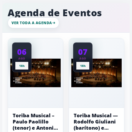
enchentes
com
ambiente
Agenda de Eventos
e
de
tornar
gelo,
a
esculturas,
VER TODA A AGENDA
cidade
experiênci
a
mais
baixas...
sustentável
06
07
AGO
AGO
18h
18h
Toriba Musical –
Toriba Musical —
Paulo Paolillo
Rodolfo Giuliani
(tenor) e Antonio
(barítono) e