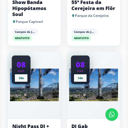
Show Banda
55ª Festa da
Hipopótamos
Cerejeira em Flôr
Soul
Parque da Cerejeira
Parque Capivari
Campos do Jordão
Campos do Jordão
GRATUITO
GRATUITO
08
08
AGO
AGO
18h
14h
Night Pass DJ +
DJ Gab