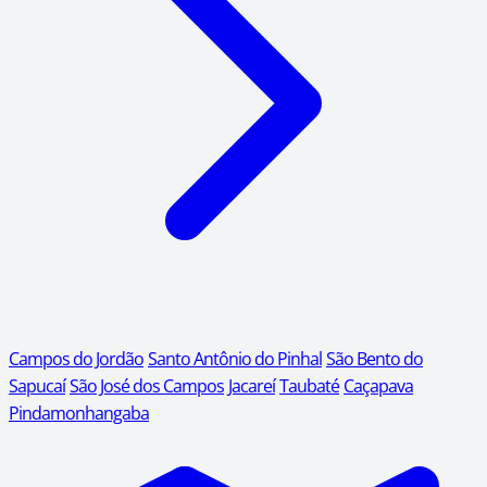
Campos do Jordão
Santo Antônio do Pinhal
São Bento do
Sapucaí
São José dos Campos
Jacareí
Taubaté
Caçapava
Pindamonhangaba