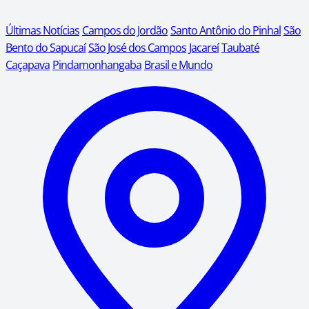
Últimas Notícias
Campos do Jordão
Santo Antônio do Pinhal
São
Bento do Sapucaí
São José dos Campos
Jacareí
Taubaté
Caçapava
Pindamonhangaba
Brasil e Mundo