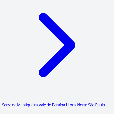
Serra da Mantiqueira
Vale do Paraíba
Litoral Norte
São Paulo