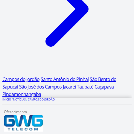
Campos do Jordão
Santo Antônio do Pinhal
São Bento do
Sapucaí
São José dos Campos
Jacareí
Taubaté
Caçapava
Pindamonhangaba
INÍCIO
/
NOTÍCIAS
/
CAMPOS DO JORDÃO
Oferecimento