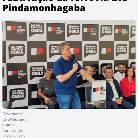
Pindamonhagaba
Governador
de SP durante
visita a
Campos do
Jordão – Foto