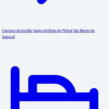
Campos do Jordão
Santo Antônio do Pinhal
São Bento do
Sapucaí