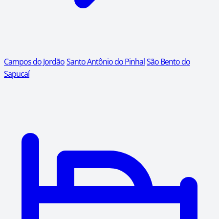
Campos do Jordão
Santo Antônio do Pinhal
São Bento do
Sapucaí