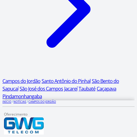
Campos do Jordão
Santo Antônio do Pinhal
São Bento do
Sapucaí
São José dos Campos
Jacareí
Taubaté
Caçapava
Pindamonhangaba
INÍCIO
/
NOTÍCIAS
/
CAMPOS DO JORDÃO
Oferecimento