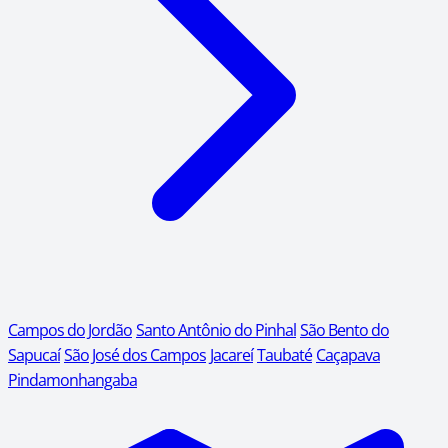
Campos do Jordão
Santo Antônio do Pinhal
São Bento do
Sapucaí
São José dos Campos
Jacareí
Taubaté
Caçapava
Pindamonhangaba