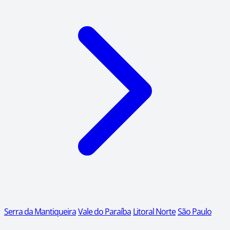
Serra da Mantiqueira
Vale do Paraíba
Litoral Norte
São Paulo