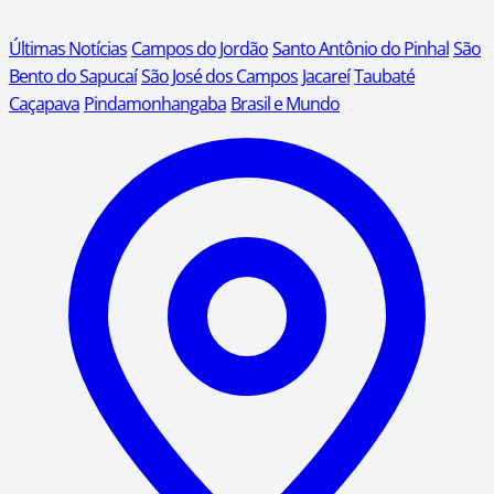
Últimas Notícias
Campos do Jordão
Santo Antônio do Pinhal
São
Bento do Sapucaí
São José dos Campos
Jacareí
Taubaté
Caçapava
Pindamonhangaba
Brasil e Mundo