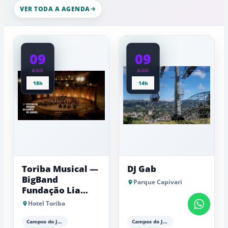
nesta
esculturas,
VER TODA A AGENDA
quinta-
experiênci
a
feira
baixas...
09
09
AGO
AGO
18h
14h
Toriba Musical —
DJ Gab
BigBand
Parque Capivari
Fundação Lia
Maria Aguiar
Hotel Toriba
Campos do Jordão
Campos do Jordão