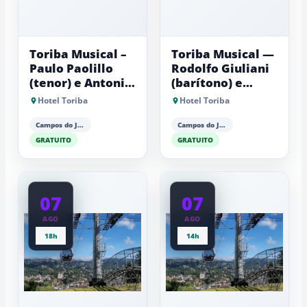
Toriba Musical –
Toriba Musical —
Paulo Paolillo
Rodolfo Giuliani
(tenor) e Antonio
(barítono) e
Luiz Barker
Antonio Luiz
Hotel Toriba
Hotel Toriba
(piano)
Barker (piano)
Campos do Jordão
Campos do Jordão
GRATUITO
GRATUITO
07
07
AGO
AGO
18h
14h