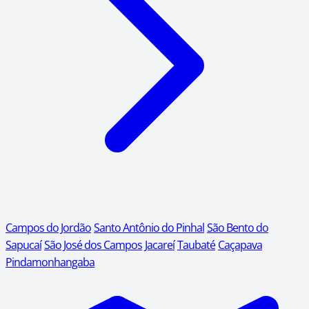
Campos do Jordão
Santo Antônio do Pinhal
São Bento do
Sapucaí
São José dos Campos
Jacareí
Taubaté
Caçapava
Pindamonhangaba