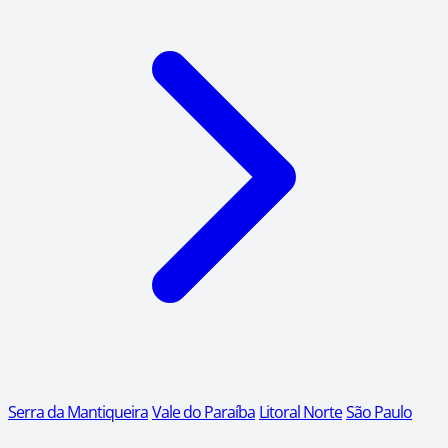
Serra da Mantiqueira
Vale do Paraíba
Litoral Norte
São Paulo