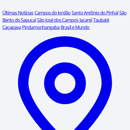
Últimas Notícias
Campos do Jordão
Santo Antônio do Pinhal
São
Bento do Sapucaí
São José dos Campos
Jacareí
Taubaté
Caçapava
Pindamonhangaba
Brasil e Mundo