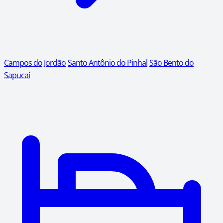
Campos do Jordão
Santo Antônio do Pinhal
São Bento do
Sapucaí