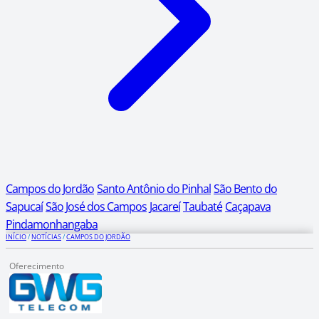
Campos do Jordão
Santo Antônio do Pinhal
São Bento do
Sapucaí
São José dos Campos
Jacareí
Taubaté
Caçapava
Pindamonhangaba
INÍCIO
/
NOTÍCIAS
/
CAMPOS DO JORDÃO
Oferecimento