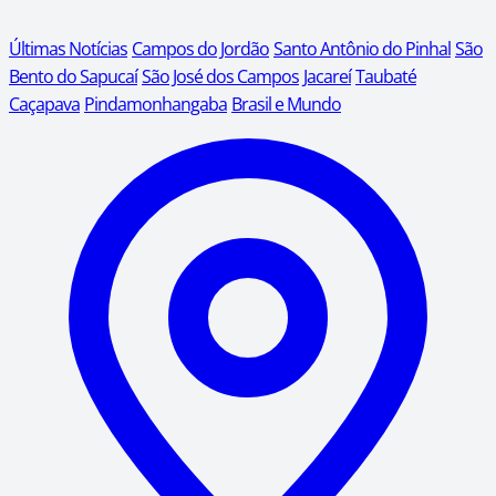
Últimas Notícias
Campos do Jordão
Santo Antônio do Pinhal
São
Bento do Sapucaí
São José dos Campos
Jacareí
Taubaté
Caçapava
Pindamonhangaba
Brasil e Mundo