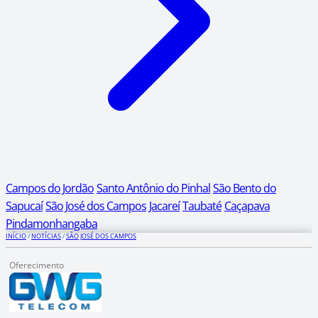
Campos do Jordão
Santo Antônio do Pinhal
São Bento do
Sapucaí
São José dos Campos
Jacareí
Taubaté
Caçapava
Pindamonhangaba
INÍCIO
/
NOTÍCIAS
/
SÃO JOSÉ DOS CAMPOS
Oferecimento