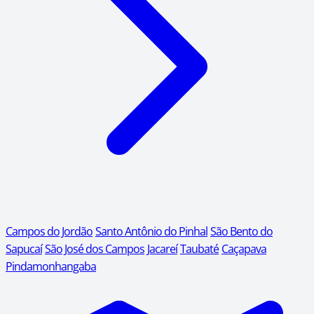
Campos do Jordão
Santo Antônio do Pinhal
São Bento do
Sapucaí
São José dos Campos
Jacareí
Taubaté
Caçapava
Pindamonhangaba