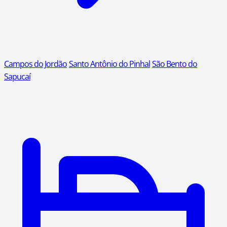
Campos do Jordão
Santo Antônio do Pinhal
São Bento do
Sapucaí