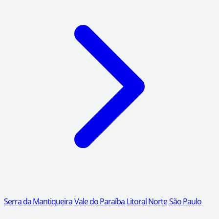
Serra da Mantiqueira
Vale do Paraíba
Litoral Norte
São Paulo