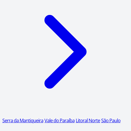
Serra da Mantiqueira
Vale do Paraíba
Litoral Norte
São Paulo