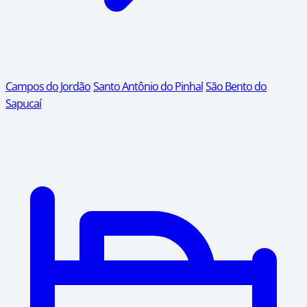
Campos do Jordão
Santo Antônio do Pinhal
São Bento do
Sapucaí