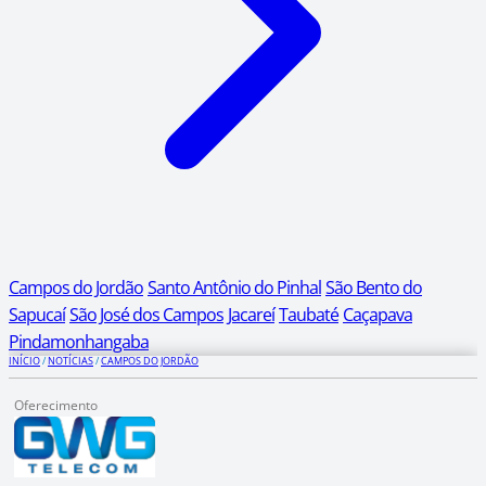
Campos do Jordão
Santo Antônio do Pinhal
São Bento do
Sapucaí
São José dos Campos
Jacareí
Taubaté
Caçapava
Pindamonhangaba
INÍCIO
/
NOTÍCIAS
/
CAMPOS DO JORDÃO
Oferecimento