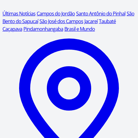
Últimas Notícias
Campos do Jordão
Santo Antônio do Pinhal
São
Bento do Sapucaí
São José dos Campos
Jacareí
Taubaté
Caçapava
Pindamonhangaba
Brasil e Mundo