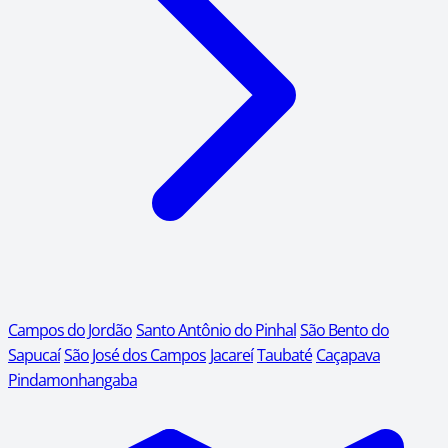
Campos do Jordão
Santo Antônio do Pinhal
São Bento do
Sapucaí
São José dos Campos
Jacareí
Taubaté
Caçapava
Pindamonhangaba