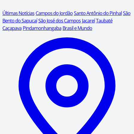
Últimas Notícias
Campos do Jordão
Santo Antônio do Pinhal
São
Bento do Sapucaí
São José dos Campos
Jacareí
Taubaté
Caçapava
Pindamonhangaba
Brasil e Mundo