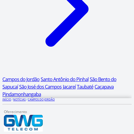
Campos do Jordão
Santo Antônio do Pinhal
São Bento do
Sapucaí
São José dos Campos
Jacareí
Taubaté
Caçapava
Pindamonhangaba
INÍCIO
/
NOTÍCIAS
/
CAMPOS DO JORDÃO
Oferecimento