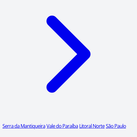
Serra da Mantiqueira
Vale do Paraíba
Litoral Norte
São Paulo