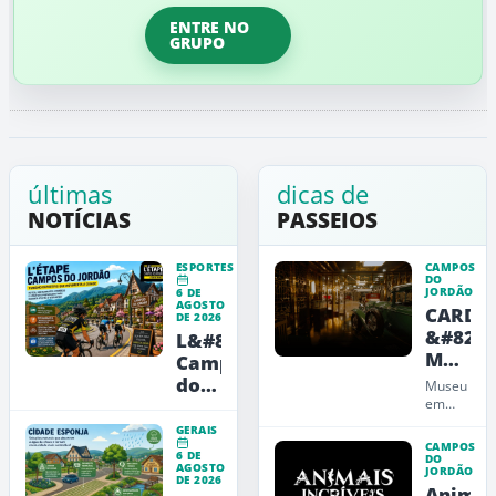
ENTRE NO
GRUPO
últimas
dicas de
NOTÍCIAS
PASSEIOS
ESPORTES
CAMPOS
DO
JORDÃO
6 DE
AGOSTO
CARDE
DE 2026
&#8211
L&#8217;Étape
Museu
Campos
de
do
Museu
Arte,
Jordão
em
Campos
Design
já
GERAIS
do
e
movimenta
CAMPOS
6 DE
Jordão
DO
Educaç
AGOSTO
hotéis
JORDÃO
que
DE 2026
Animai
e
une