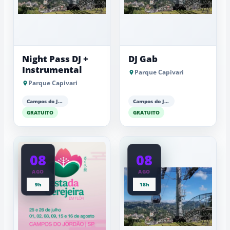
Night Pass DJ +
DJ Gab
Instrumental
Parque Capivari
Parque Capivari
Campos do Jordão
Campos do Jordão
GRATUITO
GRATUITO
08
08
AGO
AGO
9h
18h