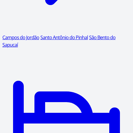
Campos do Jordão
Santo Antônio do Pinhal
São Bento do
Sapucaí