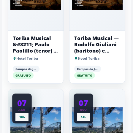
Toriba Musical
Toriba Musical —
&#8211; Paulo
Rodolfo Giuliani
Paolillo (tenor) e
(barítono) e
Antonio Luiz
Antonio Luiz
Hotel Toriba
Hotel Toriba
Barker (piano)
Barker (piano)
Campos do Jordão
Campos do Jordão
GRATUITO
GRATUITO
07
07
AGO
AGO
18h
14h