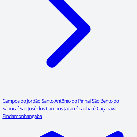
Campos do Jordão
Santo Antônio do Pinhal
São Bento do
Sapucaí
São José dos Campos
Jacareí
Taubaté
Caçapava
Pindamonhangaba