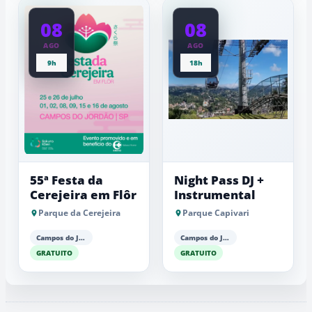
08
08
AGO
AGO
9h
18h
55ª Festa da
Night Pass DJ +
Cerejeira em Flôr
Instrumental
Parque da Cerejeira
Parque Capivari
Campos do Jordão
Campos do Jordão
GRATUITO
GRATUITO