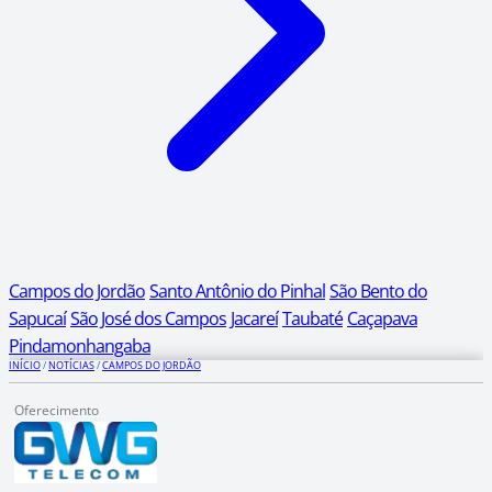
Campos do Jordão
Santo Antônio do Pinhal
São Bento do
Sapucaí
São José dos Campos
Jacareí
Taubaté
Caçapava
Pindamonhangaba
INÍCIO
/
NOTÍCIAS
/
CAMPOS DO JORDÃO
Oferecimento