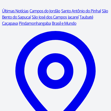
Últimas Notícias
Campos do Jordão
Santo Antônio do Pinhal
São
Bento do Sapucaí
São José dos Campos
Jacareí
Taubaté
Caçapava
Pindamonhangaba
Brasil e Mundo