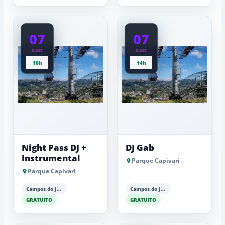
07
07
AGO
AGO
18h
14h
Night Pass DJ +
DJ Gab
Instrumental
Parque Capivari
Parque Capivari
Campos do Jordão
Campos do Jordão
GRATUITO
GRATUITO