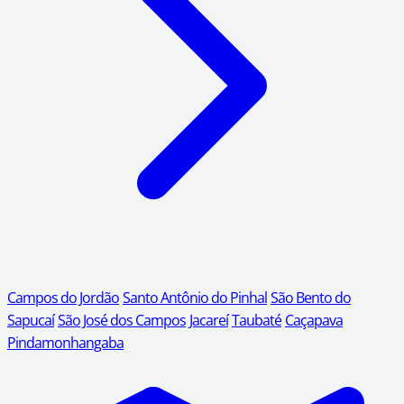
Campos do Jordão
Santo Antônio do Pinhal
São Bento do
Sapucaí
São José dos Campos
Jacareí
Taubaté
Caçapava
Pindamonhangaba