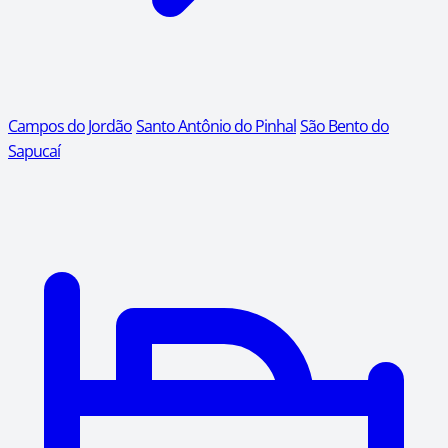
Campos do Jordão
Santo Antônio do Pinhal
São Bento do
Sapucaí