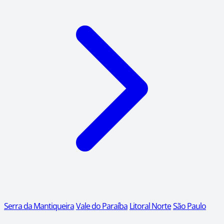
Serra da Mantiqueira
Vale do Paraíba
Litoral Norte
São Paulo