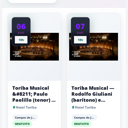
experiênci
próximas
a
dos
baixas...
2°C
06
07
AGO
AGO
18h
18h
Toriba Musical
Toriba Musical —
&#8211; Paulo
Rodolfo Giuliani
Paolillo (tenor) e
(barítono) e
Antonio Luiz
Antonio Luiz
Hotel Toriba
Hotel Toriba
Barker (piano)
Barker (piano)
Campos do Jordão
Campos do Jordão
GRATUITO
GRATUITO