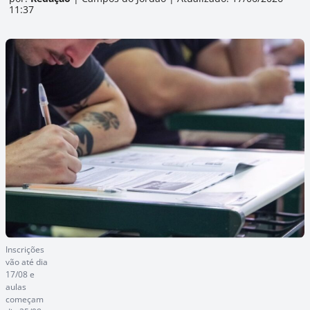
11:37
Inscrições
vão até dia
17/08 e
aulas
começam