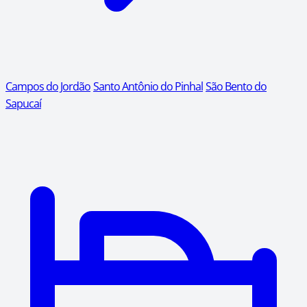
Campos do Jordão
Santo Antônio do Pinhal
São Bento do
Sapucaí