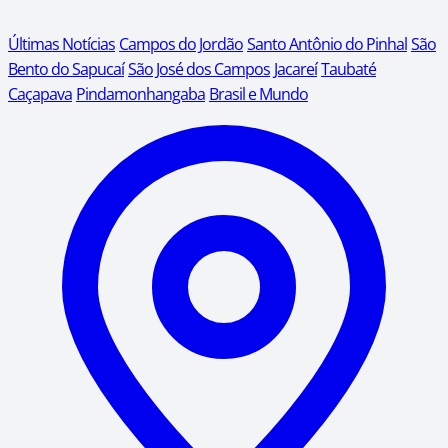
Últimas Notícias
Campos do Jordão
Santo Antônio do Pinhal
São
Bento do Sapucaí
São José dos Campos
Jacareí
Taubaté
Caçapava
Pindamonhangaba
Brasil e Mundo