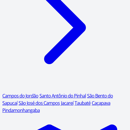
Campos do Jordão
Santo Antônio do Pinhal
São Bento do
Sapucaí
São José dos Campos
Jacareí
Taubaté
Caçapava
Pindamonhangaba