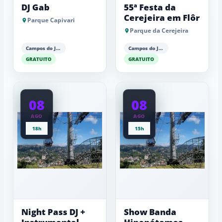
DJ Gab
55ª Festa da
Cerejeira em Flôr
Parque Capivari
Parque da Cerejeira
Campos do Jordão
Campos do Jordão
GRATUITO
GRATUITO
08
08
AGO
AGO
18h
15h
Night Pass DJ +
Show Banda