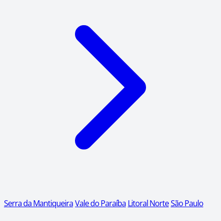
Serra da Mantiqueira
Vale do Paraíba
Litoral Norte
São Paulo