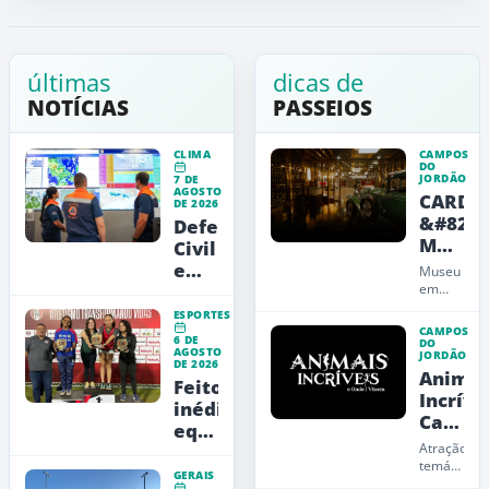
últimas
dicas de
NOTÍCIAS
PASSEIOS
CLIMA
CAMPOS
DO
JORDÃO
7 DE
AGOSTO
CARDE
DE 2026
&#8211
Defesa
Museu
Civil
de
emite
Museu
Arte,
alerta
em
Campos
Design
vermelho
ESPORTES
do
e
para
CAMPOS
6 DE
Jordão
DO
Educaç
AGOSTO
a
JORDÃO
que
DE 2026
Animai
RMVale
une
Feito
carros,
Incríve
inédito:
arte,
Campo
equipe
design
do
e
Atração
feminina
Jordão
educação
temática
jordanense
GERAIS
em
e