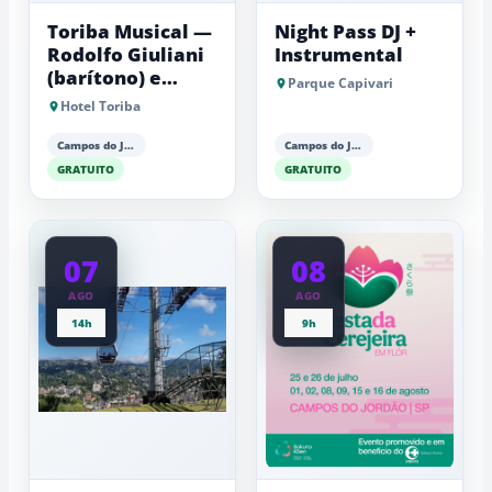
Toriba Musical —
Night Pass DJ +
Rodolfo Giuliani
Instrumental
(barítono) e
Parque Capivari
Antonio Luiz
Hotel Toriba
Barker (piano)
Campos do Jordão
Campos do Jordão
GRATUITO
GRATUITO
07
08
AGO
AGO
14h
9h