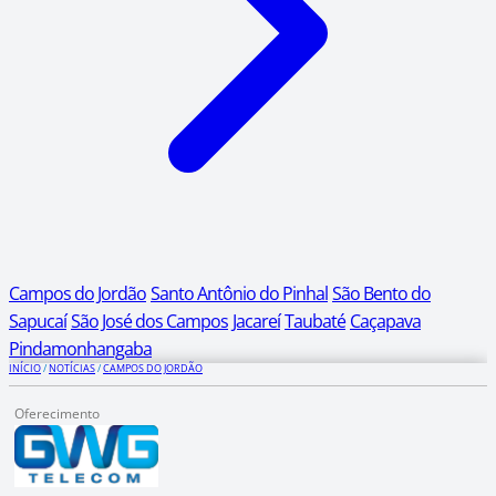
Campos do Jordão
Santo Antônio do Pinhal
São Bento do
Sapucaí
São José dos Campos
Jacareí
Taubaté
Caçapava
Pindamonhangaba
INÍCIO
/
NOTÍCIAS
/
CAMPOS DO JORDÃO
Oferecimento