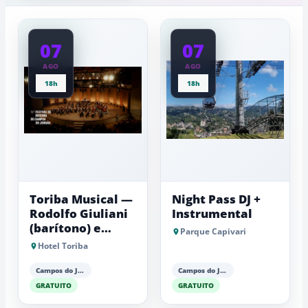
a
Mantiqueira
baixas...
07
07
AGO
AGO
18h
18h
Toriba Musical —
Night Pass DJ +
Rodolfo Giuliani
Instrumental
(barítono) e
Parque Capivari
Antonio Luiz
Hotel Toriba
Barker (piano)
Campos do Jordão
Campos do Jordão
GRATUITO
GRATUITO