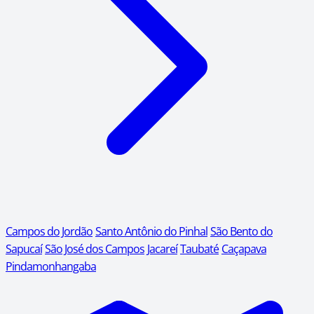
Campos do Jordão
Santo Antônio do Pinhal
São Bento do
Sapucaí
São José dos Campos
Jacareí
Taubaté
Caçapava
Pindamonhangaba