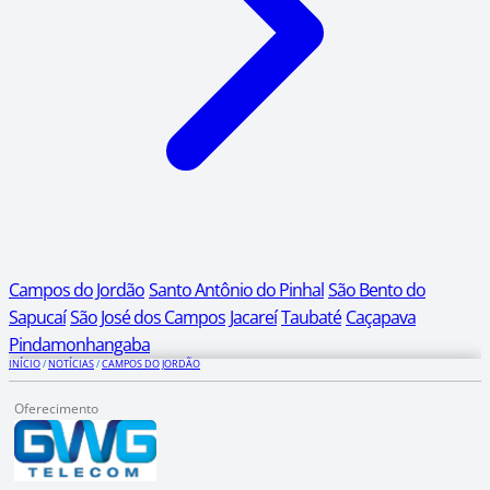
Campos do Jordão
Santo Antônio do Pinhal
São Bento do
Sapucaí
São José dos Campos
Jacareí
Taubaté
Caçapava
Pindamonhangaba
INÍCIO
/
NOTÍCIAS
/
CAMPOS DO JORDÃO
Oferecimento