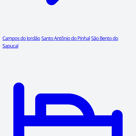
Campos do Jordão
Santo Antônio do Pinhal
São Bento do
Sapucaí