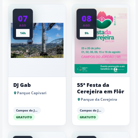
07
08
AGO
AGO
14h
9h
DJ Gab
55ª Festa da
Cerejeira em Flôr
Parque Capivari
Parque da Cerejeira
Campos do Jordão
Campos do Jordão
GRATUITO
GRATUITO