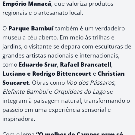
Empório Manacá
, que valoriza produtos
regionais e o artesanato local.
O
Parque Bambuí
também é um verdadeiro
museu a céu aberto. Em meio às trilhas e
jardins, o visitante se depara com esculturas de
grandes artistas nacionais e internacionais,
como
Eduardo Srur
,
Rafael Brancatell
,
Luciano e Rodrigo Bittencourt
e
Christian
Soucaret
. Obras como
Voo dos Pássaros
,
Elefante Bambuí
e
Orquídeas do Lago
se
integram à paisagem natural, transformando o
passeio em uma experiência sensorial e
inspiradora.
Com o lema
“O melhor de Campos num só