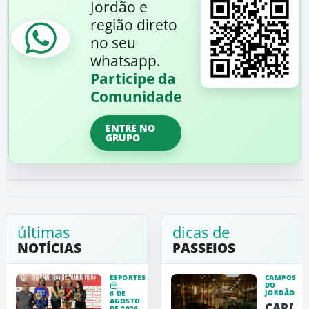
Jordão e
região direto
no seu
whatsapp.
Participe da
Comunidade
ENTRE NO
GRUPO
últimas
dicas de
NOTÍCIAS
PASSEIOS
ESPORTES
CAMPOS
DO
JORDÃO
6 DE
AGOSTO
CARDE
DE 2026