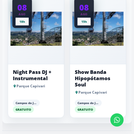
08
08
AGO
AGO
18h
15h
Night Pass DJ +
Show Banda
Instrumental
Hipopótamos
Soul
Parque Capivari
Parque Capivari
Campos do Jordão
Campos do Jordão
GRATUITO
GRATUITO