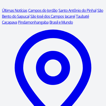
Últimas Notícias
Campos do Jordão
Santo Antônio do Pinhal
São
Bento do Sapucaí
São José dos Campos
Jacareí
Taubaté
Caçapava
Pindamonhangaba
Brasil e Mundo