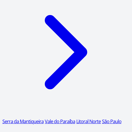
Serra da Mantiqueira
Vale do Paraíba
Litoral Norte
São Paulo