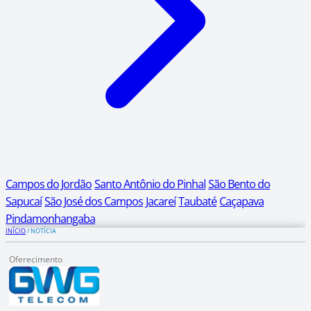
Campos do Jordão
Santo Antônio do Pinhal
São Bento do
Sapucaí
São José dos Campos
Jacareí
Taubaté
Caçapava
Pindamonhangaba
INÍCIO
/
NOTÍCIA
Oferecimento