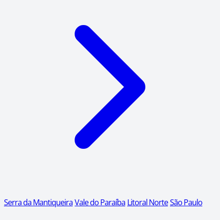
Serra da Mantiqueira
Vale do Paraíba
Litoral Norte
São Paulo