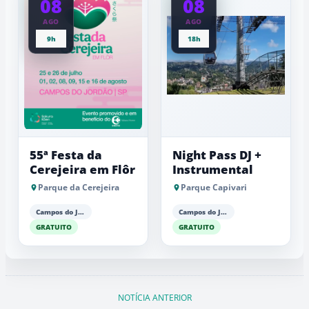
08
08
AGO
AGO
9h
18h
55ª Festa da
Night Pass DJ +
Cerejeira em Flôr
Instrumental
Parque da Cerejeira
Parque Capivari
Campos do Jordão
Campos do Jordão
GRATUITO
GRATUITO
NOTÍCIA ANTERIOR