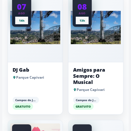
07
08
AGO
AGO
14h
13h
DJ Gab
Amigos para
Sempre: O
Parque Capivari
Musical
Parque Capivari
Campos do Jordão
Campos do Jordão
GRATUITO
GRATUITO