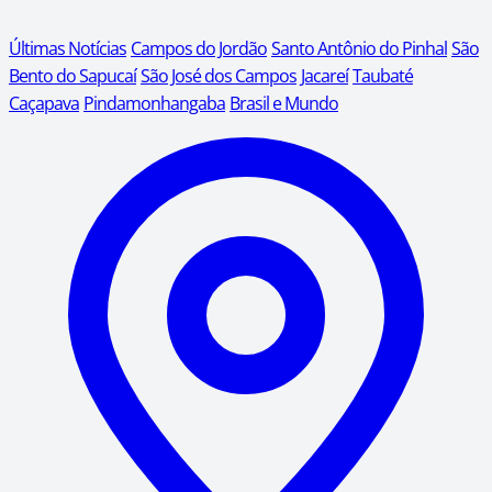
Últimas Notícias
Campos do Jordão
Santo Antônio do Pinhal
São
Bento do Sapucaí
São José dos Campos
Jacareí
Taubaté
Caçapava
Pindamonhangaba
Brasil e Mundo