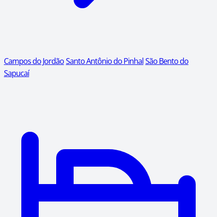
Campos do Jordão
Santo Antônio do Pinhal
São Bento do
Sapucaí