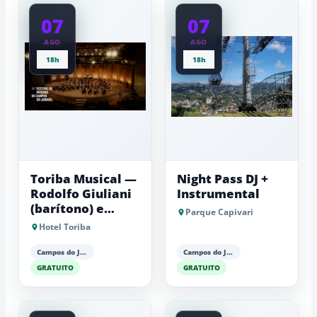
07
07
AGO
AGO
18h
18h
Toriba Musical —
Night Pass DJ +
Rodolfo Giuliani
Instrumental
(barítono) e
Parque Capivari
Antonio Luiz
Hotel Toriba
Barker (piano)
Campos do Jordão
Campos do Jordão
GRATUITO
GRATUITO