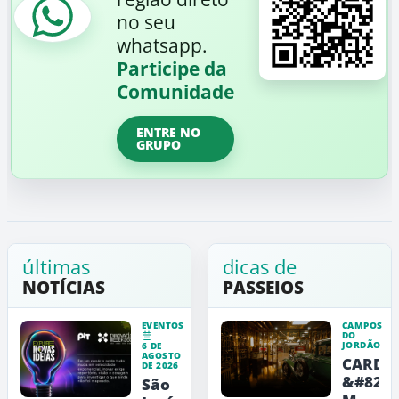
no seu
whatsapp.
Participe da
Comunidade
ENTRE NO
GRUPO
últimas
dicas de
NOTÍCIAS
PASSEIOS
EVENTOS
CAMPOS
DO
JORDÃO
6 DE
AGOSTO
CARDE
DE 2026
&#8211
São