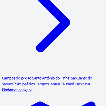
Campos do Jordão
Santo Antônio do Pinhal
São Bento do
Sapucaí
São José dos Campos
Jacareí
Taubaté
Caçapava
Pindamonhangaba