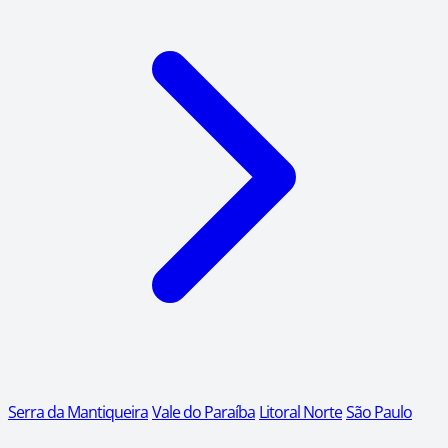
Serra da Mantiqueira
Vale do Paraíba
Litoral Norte
São Paulo