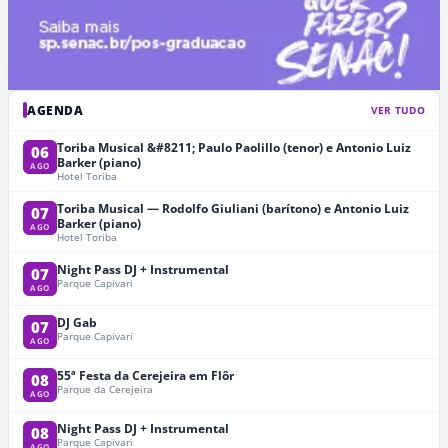
AGENDA
VER TUDO
Toriba Musical &#8211; Paulo Paolillo (tenor) e Antonio Luiz
06
Barker (piano)
AGO
Hotel Toriba
Toriba Musical — Rodolfo Giuliani (barítono) e Antonio Luiz
07
Barker (piano)
AGO
Hotel Toriba
Night Pass DJ + Instrumental
07
Parque Capivari
AGO
DJ Gab
07
Parque Capivari
AGO
55ª Festa da Cerejeira em Flôr
08
Parque da Cerejeira
AGO
Night Pass DJ + Instrumental
08
Parque Capivari
AGO