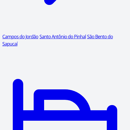
Campos do Jordão
Santo Antônio do Pinhal
São Bento do
Sapucaí