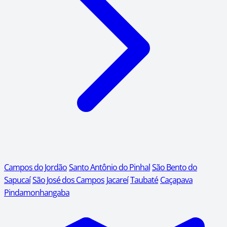
Campos do Jordão
Santo Antônio do Pinhal
São Bento do
Sapucaí
São José dos Campos
Jacareí
Taubaté
Caçapava
Pindamonhangaba