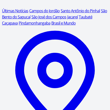
Últimas Notícias
Campos do Jordão
Santo Antônio do Pinhal
São
Bento do Sapucaí
São José dos Campos
Jacareí
Taubaté
Caçapava
Pindamonhangaba
Brasil e Mundo