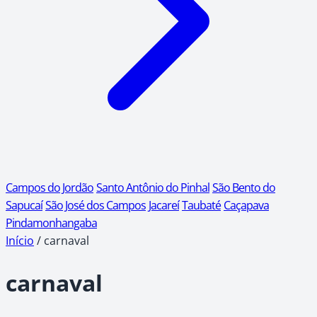
Campos do Jordão
Santo Antônio do Pinhal
São Bento do
Sapucaí
São José dos Campos
Jacareí
Taubaté
Caçapava
Pindamonhangaba
Início
/
carnaval
carnaval