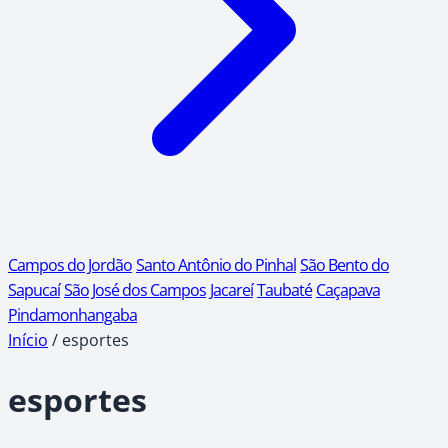
Campos do Jordão
Santo Antônio do Pinhal
São Bento do
Sapucaí
São José dos Campos
Jacareí
Taubaté
Caçapava
Pindamonhangaba
Início
/
esportes
esportes