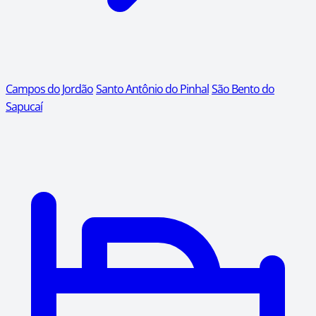
Campos do Jordão
Santo Antônio do Pinhal
São Bento do
Sapucaí