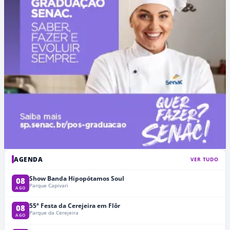
AGENDA
VER TUDO
Show Banda Hipopótamos Soul
08
Parque Capivari
AGO
55ª Festa da Cerejeira em Flôr
08
Parque da Cerejeira
AGO