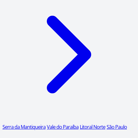
Serra da Mantiqueira
Vale do Paraíba
Litoral Norte
São Paulo