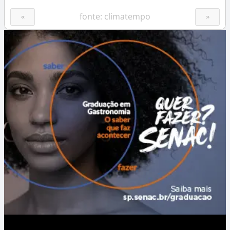
fonte: climatempo
«
»