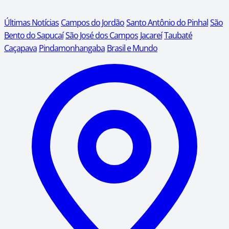
Últimas Notícias
Campos do Jordão
Santo Antônio do Pinhal
São
Bento do Sapucaí
São José dos Campos
Jacareí
Taubaté
Caçapava
Pindamonhangaba
Brasil e Mundo