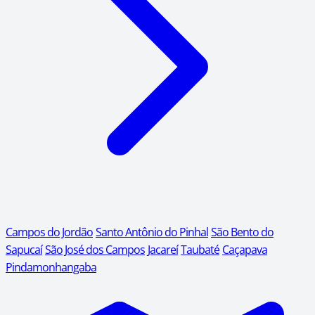
Campos do Jordão
Santo Antônio do Pinhal
São Bento do
Sapucaí
São José dos Campos
Jacareí
Taubaté
Caçapava
Pindamonhangaba