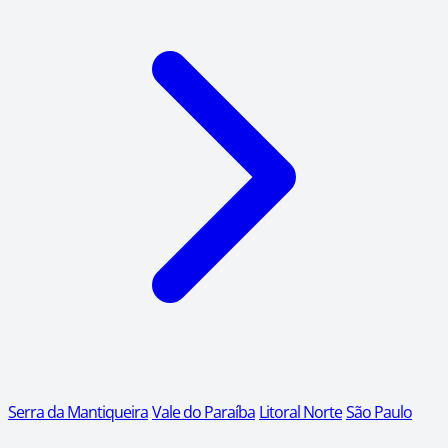
Serra da Mantiqueira
Vale do Paraíba
Litoral Norte
São Paulo