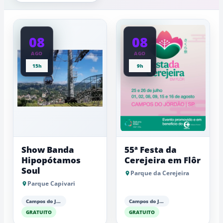
quinta-
experiênci
a
feira
baixas...
08
08
AGO
AGO
15h
9h
Show Banda
55ª Festa da
Hipopótamos
Cerejeira em Flôr
Soul
Parque da Cerejeira
Parque Capivari
Campos do Jordão
Campos do Jordão
GRATUITO
GRATUITO