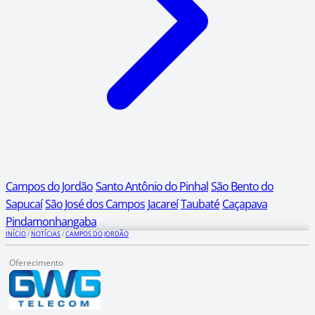
Campos do Jordão
Santo Antônio do Pinhal
São Bento do
Sapucaí
São José dos Campos
Jacareí
Taubaté
Caçapava
Pindamonhangaba
INÍCIO
/
NOTÍCIAS
/
CAMPOS DO JORDÃO
Oferecimento