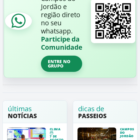
Jordão e
região direto
no seu
whatsapp.
Participe da
Comunidade
ENTRE NO
GRUPO
últimas
dicas de
NOTÍCIAS
PASSEIOS
CLIMA
CAMPOS
DO
JORDÃO
7 DE
AGOSTO