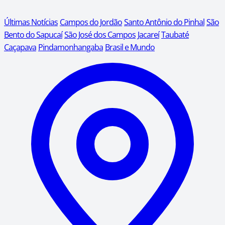
Últimas Notícias
Campos do Jordão
Santo Antônio do Pinhal
São
Bento do Sapucaí
São José dos Campos
Jacareí
Taubaté
Caçapava
Pindamonhangaba
Brasil e Mundo