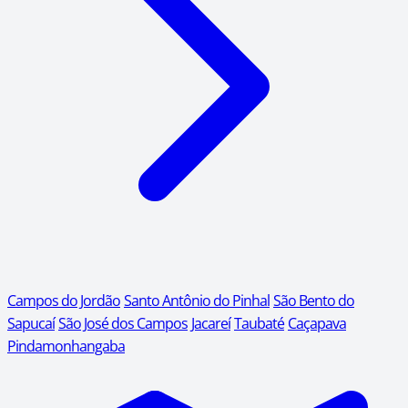
Campos do Jordão
Santo Antônio do Pinhal
São Bento do
Sapucaí
São José dos Campos
Jacareí
Taubaté
Caçapava
Pindamonhangaba