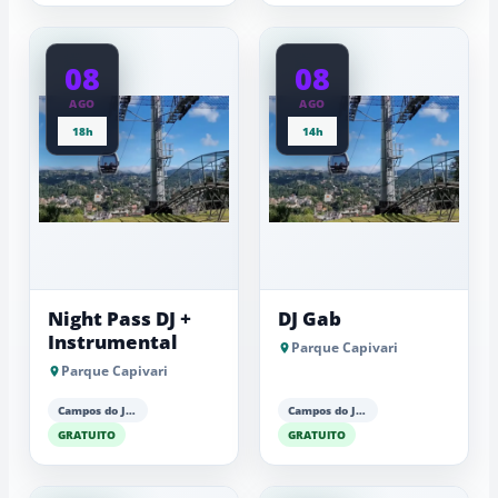
08
08
AGO
AGO
18h
14h
Night Pass DJ +
DJ Gab
Instrumental
Parque Capivari
Parque Capivari
Campos do Jordão
Campos do Jordão
GRATUITO
GRATUITO