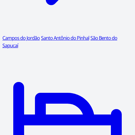
Campos do Jordão
Santo Antônio do Pinhal
São Bento do
Sapucaí