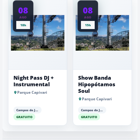
08
08
AGO
AGO
18h
15h
Night Pass DJ +
Show Banda
Instrumental
Hipopótamos
Soul
Parque Capivari
Parque Capivari
Campos do Jordão
Campos do Jordão
GRATUITO
GRATUITO