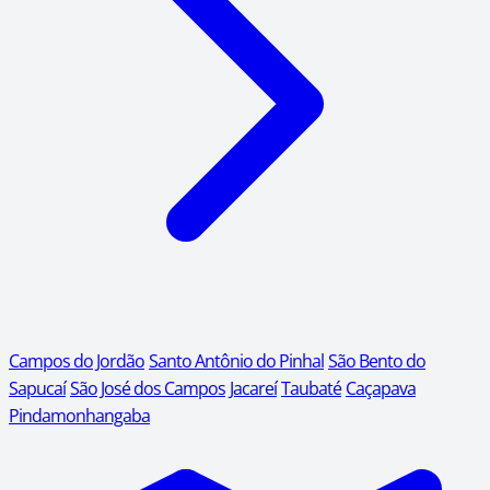
Campos do Jordão
Santo Antônio do Pinhal
São Bento do
Sapucaí
São José dos Campos
Jacareí
Taubaté
Caçapava
Pindamonhangaba