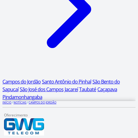
Campos do Jordão
Santo Antônio do Pinhal
São Bento do
Sapucaí
São José dos Campos
Jacareí
Taubaté
Caçapava
Pindamonhangaba
INÍCIO
/
NOTÍCIAS
/
CAMPOS DO JORDÃO
Oferecimento