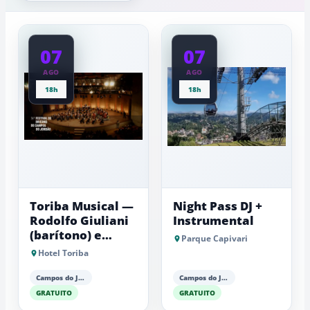
da
a
Mantiqueira
baixas...
07
07
AGO
AGO
18h
18h
Toriba Musical —
Night Pass DJ +
Rodolfo Giuliani
Instrumental
(barítono) e
Parque Capivari
Antonio Luiz
Hotel Toriba
Barker (piano)
Campos do Jordão
Campos do Jordão
GRATUITO
GRATUITO