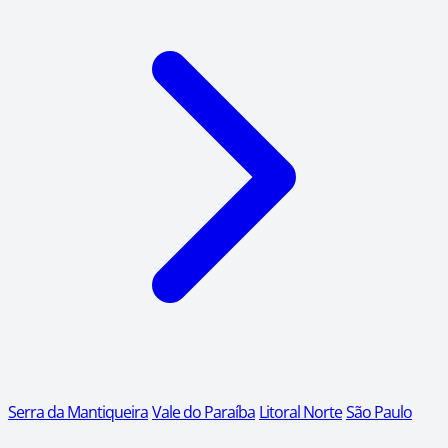
Serra da Mantiqueira
Vale do Paraíba
Litoral Norte
São Paulo