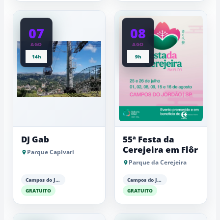
07
08
AGO
AGO
14h
9h
DJ Gab
55ª Festa da
Cerejeira em Flôr
Parque Capivari
Parque da Cerejeira
Campos do Jordão
Campos do Jordão
GRATUITO
GRATUITO