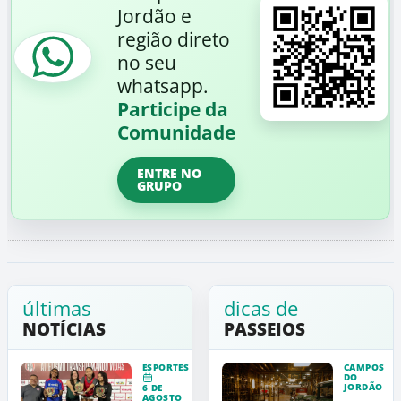
Jordão e
região direto
no seu
whatsapp.
Participe da
Comunidade
ENTRE NO
GRUPO
últimas
dicas de
NOTÍCIAS
PASSEIOS
ESPORTES
CAMPOS
DO
JORDÃO
6 DE
AGOSTO