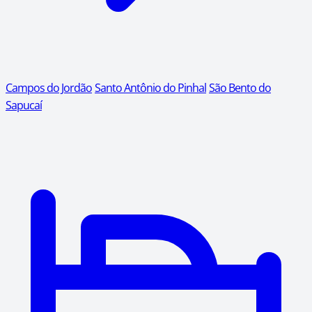
Campos do Jordão
Santo Antônio do Pinhal
São Bento do
Sapucaí