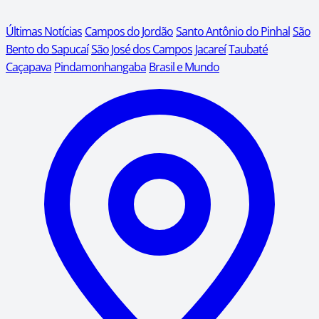
Últimas Notícias
Campos do Jordão
Santo Antônio do Pinhal
São
Bento do Sapucaí
São José dos Campos
Jacareí
Taubaté
Caçapava
Pindamonhangaba
Brasil e Mundo