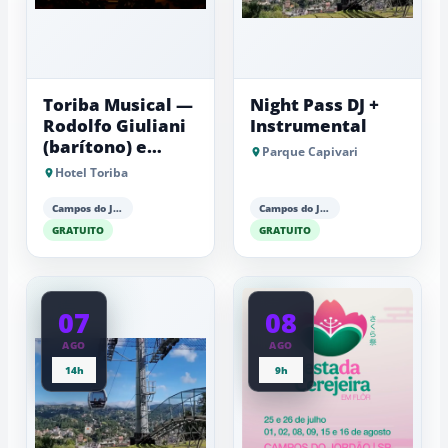
Toriba Musical —
Night Pass DJ +
Rodolfo Giuliani
Instrumental
(barítono) e
Parque Capivari
Antonio Luiz
Hotel Toriba
Barker (piano)
Campos do Jordão
Campos do Jordão
GRATUITO
GRATUITO
07
08
AGO
AGO
14h
9h