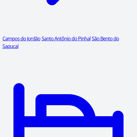
Campos do Jordão
Santo Antônio do Pinhal
São Bento do
Sapucaí