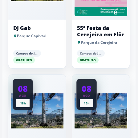
DJ Gab
55ª Festa da
Cerejeira em Flôr
Parque Capivari
Parque da Cerejeira
Campos do Jordão
Campos do Jordão
GRATUITO
GRATUITO
08
08
AGO
AGO
18h
15h