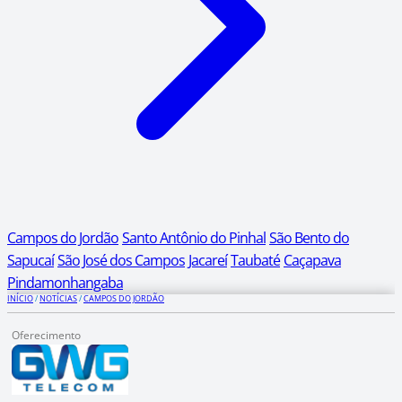
Campos do Jordão
Santo Antônio do Pinhal
São Bento do
Sapucaí
São José dos Campos
Jacareí
Taubaté
Caçapava
Pindamonhangaba
INÍCIO
/
NOTÍCIAS
/
CAMPOS DO JORDÃO
Oferecimento