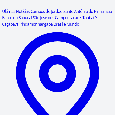
Últimas Notícias
Campos do Jordão
Santo Antônio do Pinhal
São
Bento do Sapucaí
São José dos Campos
Jacareí
Taubaté
Caçapava
Pindamonhangaba
Brasil e Mundo