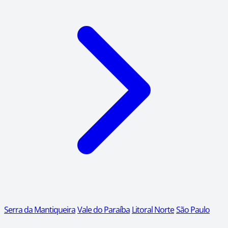
Serra da Mantiqueira
Vale do Paraíba
Litoral Norte
São Paulo