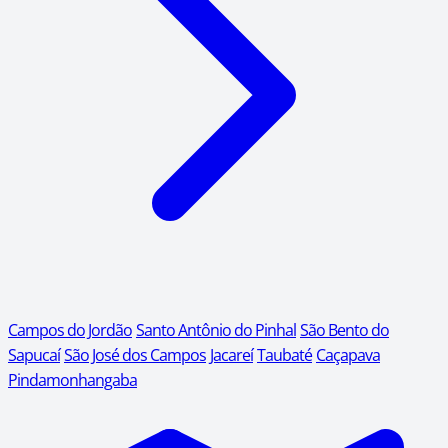
Campos do Jordão
Santo Antônio do Pinhal
São Bento do
Sapucaí
São José dos Campos
Jacareí
Taubaté
Caçapava
Pindamonhangaba