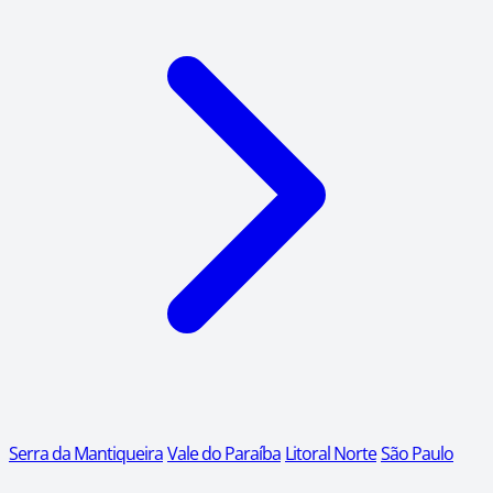
Serra da Mantiqueira
Vale do Paraíba
Litoral Norte
São Paulo