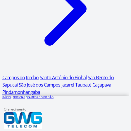
Campos do Jordão
Santo Antônio do Pinhal
São Bento do
Sapucaí
São José dos Campos
Jacareí
Taubaté
Caçapava
Pindamonhangaba
INÍCIO
/
NOTÍCIAS
/
CAMPOS DO JORDÃO
Oferecimento