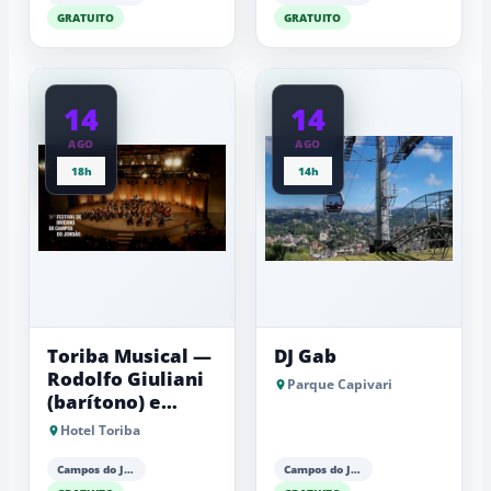
GRATUITO
GRATUITO
14
14
AGO
AGO
18h
14h
Toriba Musical —
DJ Gab
Rodolfo Giuliani
Parque Capivari
(barítono) e
Antonio Luiz
Hotel Toriba
Barker (piano)
Campos do Jordão
Campos do Jordão