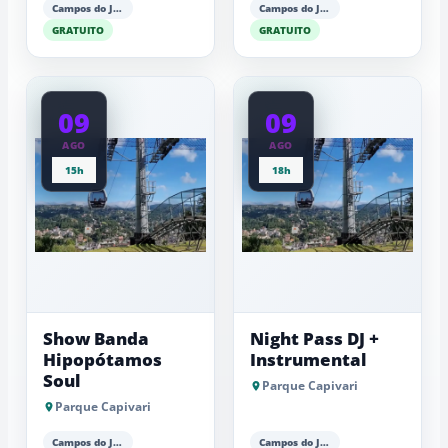
Campos do Jordão
Campos do Jordão
GRATUITO
GRATUITO
09
09
AGO
AGO
15h
18h
Show Banda
Night Pass DJ +
Hipopótamos
Instrumental
Soul
Parque Capivari
Parque Capivari
Campos do Jordão
Campos do Jordão