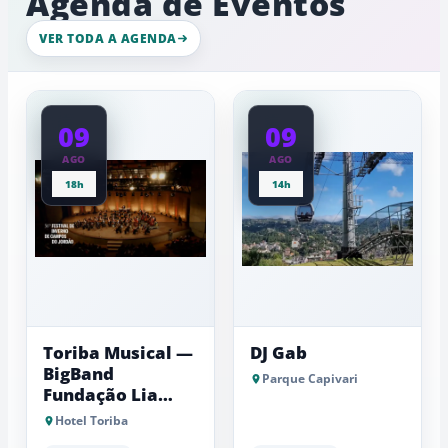
Agenda de Eventos
de
intenso
gelo,
nesta
esculturas,
VER TODA A AGENDA
quinta-
experiênci
a
feira
baixas...
09
09
AGO
AGO
18h
14h
Toriba Musical —
DJ Gab
BigBand
Parque Capivari
Fundação Lia
Maria Aguiar
Hotel Toriba