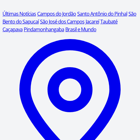
Últimas Notícias
Campos do Jordão
Santo Antônio do Pinhal
São
Bento do Sapucaí
São José dos Campos
Jacareí
Taubaté
Caçapava
Pindamonhangaba
Brasil e Mundo