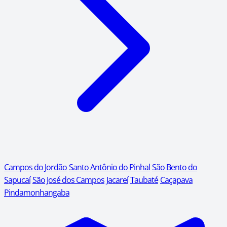
Campos do Jordão
Santo Antônio do Pinhal
São Bento do
Sapucaí
São José dos Campos
Jacareí
Taubaté
Caçapava
Pindamonhangaba