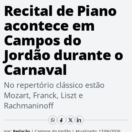
Recital de Piano
acontece em
Campos do
Jordão durante o
Carnaval
No repertório clássico estão
Mozart, Franck, Liszt e
Rachmaninoff
por:
Redação
|
Campos do Jordão
|
Atualizado: 17/06/2026