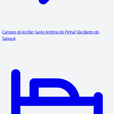
Campos do Jordão
Santo Antônio do Pinhal
São Bento do
Sapucaí