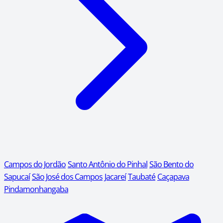
Campos do Jordão
Santo Antônio do Pinhal
São Bento do
Sapucaí
São José dos Campos
Jacareí
Taubaté
Caçapava
Pindamonhangaba