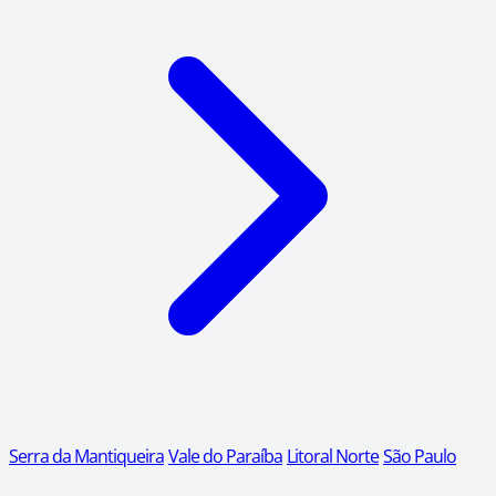
Serra da Mantiqueira
Vale do Paraíba
Litoral Norte
São Paulo