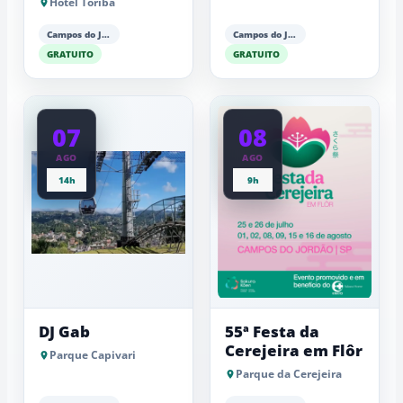
Hotel Toriba
Barker (piano)
Campos do Jordão
Campos do Jordão
GRATUITO
GRATUITO
07
08
AGO
AGO
14h
9h
DJ Gab
55ª Festa da
Cerejeira em Flôr
Parque Capivari
Parque da Cerejeira