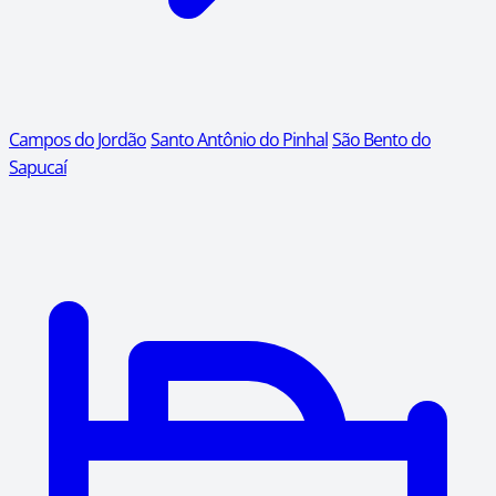
Campos do Jordão
Santo Antônio do Pinhal
São Bento do
Sapucaí