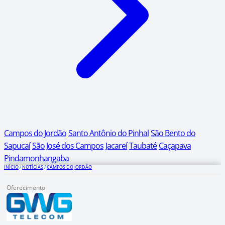
Campos do Jordão
Santo Antônio do Pinhal
São Bento do
Sapucaí
São José dos Campos
Jacareí
Taubaté
Caçapava
Pindamonhangaba
INÍCIO
/
NOTÍCIAS
/
CAMPOS DO JORDÃO
Oferecimento