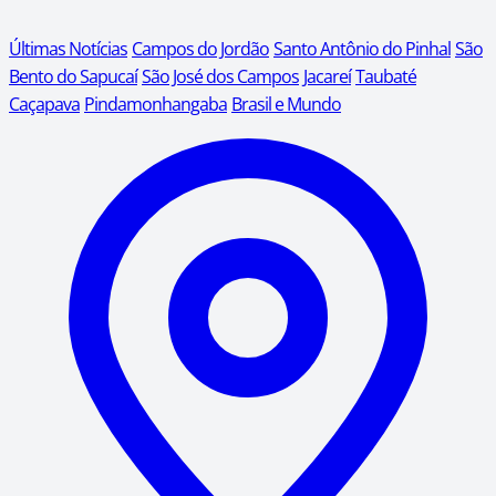
Últimas Notícias
Campos do Jordão
Santo Antônio do Pinhal
São
Bento do Sapucaí
São José dos Campos
Jacareí
Taubaté
Caçapava
Pindamonhangaba
Brasil e Mundo