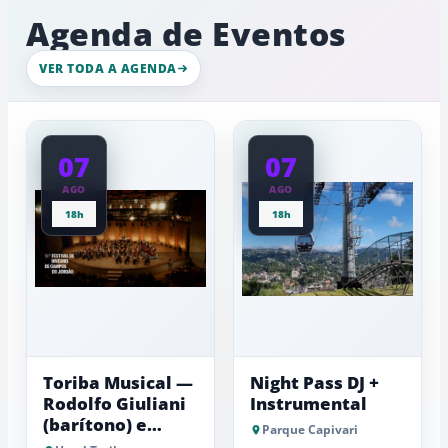
turismo
com
ambiente
Agenda de Eventos
esportivo
de
na
gelo,
Serra
esculturas,
VER TODA A AGENDA
da
experiênci
a
Mantiqueira
baixas...
07
07
AGO
AGO
18h
18h
Toriba Musical —
Night Pass DJ +
Rodolfo Giuliani
Instrumental
(barítono) e
Parque Capivari
Antonio Luiz