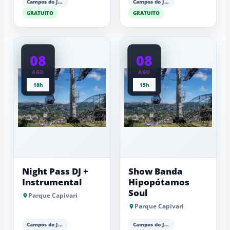
Campos do Jordão
Campos do Jordão
GRATUITO
GRATUITO
08
08
AGO
AGO
18h
15h
Night Pass DJ +
Show Banda
Instrumental
Hipopótamos
Soul
Parque Capivari
Parque Capivari
Campos do Jordão
Campos do Jordão