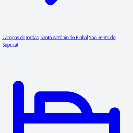
Campos do Jordão
Santo Antônio do Pinhal
São Bento do
Sapucaí