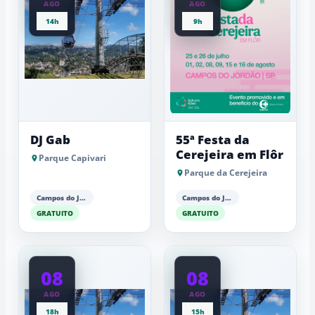
AGO
AGO
14h
9h
DJ Gab
55ª Festa da
Cerejeira em Flôr
Parque Capivari
Parque da Cerejeira
Campos do Jordão
Campos do Jordão
GRATUITO
GRATUITO
08
08
AGO
AGO
18h
15h