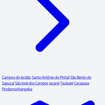
Campos do Jordão
Santo Antônio do Pinhal
São Bento do
Sapucaí
São José dos Campos
Jacareí
Taubaté
Caçapava
Pindamonhangaba