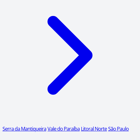
Serra da Mantiqueira
Vale do Paraíba
Litoral Norte
São Paulo