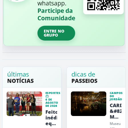
whatsapp.
Participe da
Comunidade
ENTRE NO
GRUPO
últimas
dicas de
NOTÍCIAS
PASSEIOS
ESPORTES
CAMPOS
DO
JORDÃO
6 DE
AGOSTO
CARDE
DE 2026
&#8211
Feito
Museu
inédito:
de
equipe
Museu