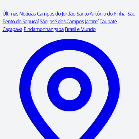
Últimas Notícias
Campos do Jordão
Santo Antônio do Pinhal
São
Bento do Sapucaí
São José dos Campos
Jacareí
Taubaté
Caçapava
Pindamonhangaba
Brasil e Mundo