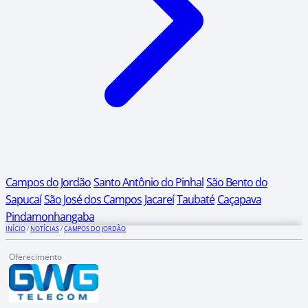
Campos do Jordão
Santo Antônio do Pinhal
São Bento do
Sapucaí
São José dos Campos
Jacareí
Taubaté
Caçapava
Pindamonhangaba
INÍCIO
/
NOTÍCIAS
/
CAMPOS DO JORDÃO
Oferecimento