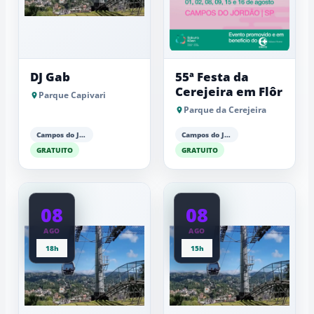
DJ Gab
55ª Festa da
Cerejeira em Flôr
Parque Capivari
Parque da Cerejeira
Campos do Jordão
Campos do Jordão
GRATUITO
GRATUITO
08
08
AGO
AGO
18h
15h