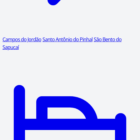
Campos do Jordão
Santo Antônio do Pinhal
São Bento do
Sapucaí