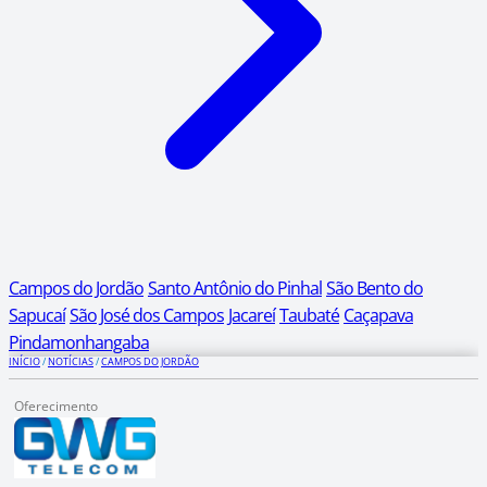
Campos do Jordão
Santo Antônio do Pinhal
São Bento do
Sapucaí
São José dos Campos
Jacareí
Taubaté
Caçapava
Pindamonhangaba
INÍCIO
/
NOTÍCIAS
/
CAMPOS DO JORDÃO
Oferecimento