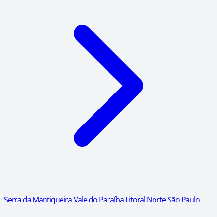
Serra da Mantiqueira
Vale do Paraíba
Litoral Norte
São Paulo