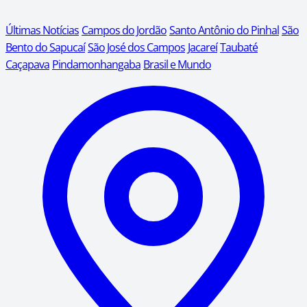
Últimas Notícias
Campos do Jordão
Santo Antônio do Pinhal
São
Bento do Sapucaí
São José dos Campos
Jacareí
Taubaté
Caçapava
Pindamonhangaba
Brasil e Mundo