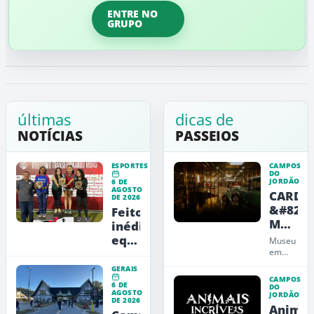
ENTRE NO
GRUPO
últimas
dicas de
NOTÍCIAS
PASSEIOS
ESPORTES
CAMPOS
DO
JORDÃO
6 DE
AGOSTO
CARDE
DE 2026
&#8211
Feito
Museu
inédito:
de
equipe
Museu
Arte,
feminina
em
Campos
Design
jordanense
GERAIS
do
e
conquista
CAMPOS
6 DE
Jordão
DO
Educaç
AGOSTO
título
JORDÃO
que
DE 2026
Animai
paulista
une