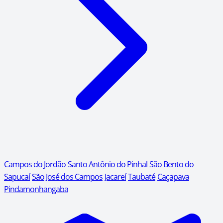
Campos do Jordão
Santo Antônio do Pinhal
São Bento do
Sapucaí
São José dos Campos
Jacareí
Taubaté
Caçapava
Pindamonhangaba