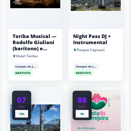
Toriba Musical —
Night Pass DJ +
Rodolfo Giuliani
Instrumental
(barítono) e
Parque Capivari
Antonio Luiz
Hotel Toriba
Barker (piano)
Campos do Jordão
Campos do Jordão
GRATUITO
GRATUITO
07
08
AGO
AGO
14h
9h