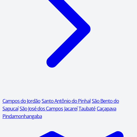
Campos do Jordão
Santo Antônio do Pinhal
São Bento do
Sapucaí
São José dos Campos
Jacareí
Taubaté
Caçapava
Pindamonhangaba