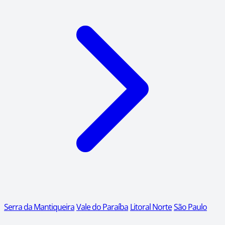
Serra da Mantiqueira
Vale do Paraíba
Litoral Norte
São Paulo