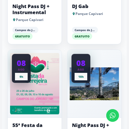
Night Pass DJ +
DJ Gab
Instrumental
Parque Capivari
Parque Capivari
Campos do Jordão
Campos do Jordão
GRATUITO
GRATUITO
08
08
AGO
AGO
9h
18h
55ª Festa da
Night Pass DJ +