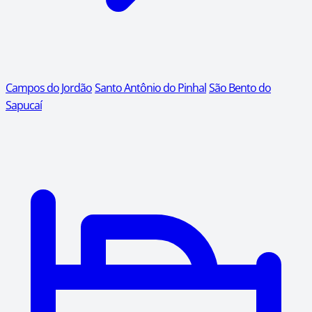
Campos do Jordão
Santo Antônio do Pinhal
São Bento do
Sapucaí