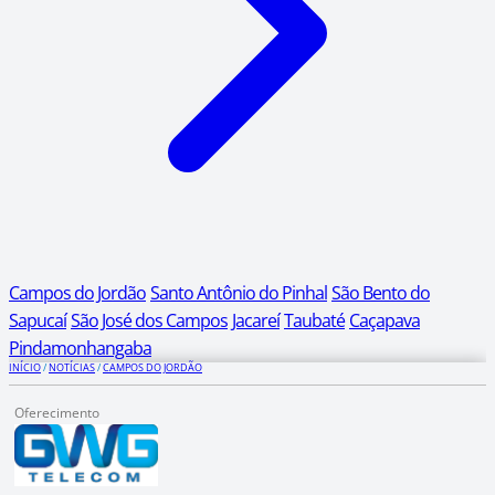
Campos do Jordão
Santo Antônio do Pinhal
São Bento do
Sapucaí
São José dos Campos
Jacareí
Taubaté
Caçapava
Pindamonhangaba
INÍCIO
/
NOTÍCIAS
/
CAMPOS DO JORDÃO
Oferecimento