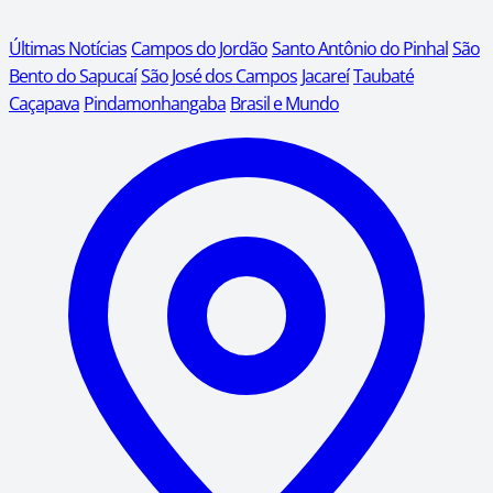
Últimas Notícias
Campos do Jordão
Santo Antônio do Pinhal
São
Bento do Sapucaí
São José dos Campos
Jacareí
Taubaté
Caçapava
Pindamonhangaba
Brasil e Mundo