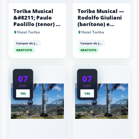
Toriba Musical
Toriba Musical —
&#8211; Paulo
Rodolfo Giuliani
Paolillo (tenor) e
(barítono) e
Antonio Luiz
Antonio Luiz
Hotel Toriba
Hotel Toriba
Barker (piano)
Barker (piano)
Campos do Jordão
Campos do Jordão
GRATUITO
GRATUITO
07
07
AGO
AGO
18h
14h