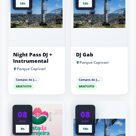
18h
14h
Night Pass DJ +
DJ Gab
Instrumental
Parque Capivari
Parque Capivari
Campos do Jordão
Campos do Jordão
GRATUITO
GRATUITO
08
08
AGO
AGO
9h
18h