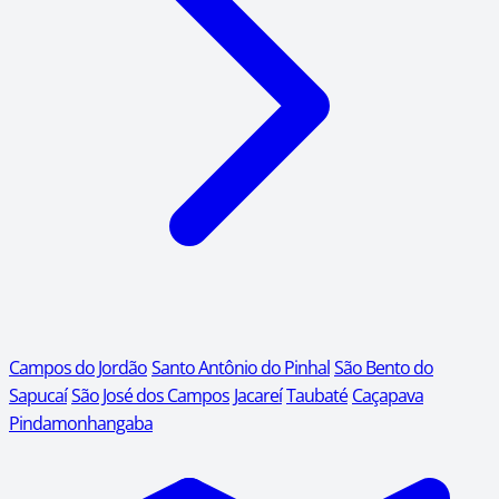
Campos do Jordão
Santo Antônio do Pinhal
São Bento do
Sapucaí
São José dos Campos
Jacareí
Taubaté
Caçapava
Pindamonhangaba