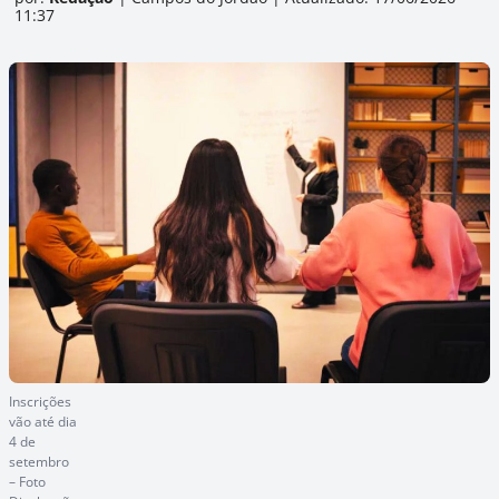
11:37
Inscrições
vão até dia
4 de
setembro
– Foto