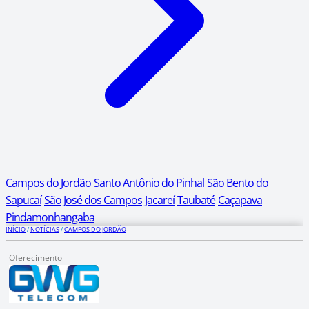
Campos do Jordão
Santo Antônio do Pinhal
São Bento do
Sapucaí
São José dos Campos
Jacareí
Taubaté
Caçapava
Pindamonhangaba
INÍCIO
/
NOTÍCIAS
/
CAMPOS DO JORDÃO
Oferecimento