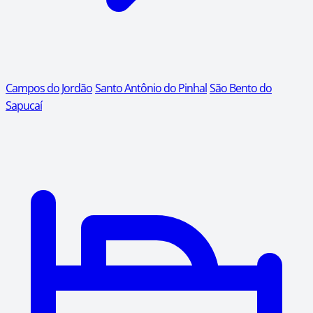
Campos do Jordão
Santo Antônio do Pinhal
São Bento do
Sapucaí