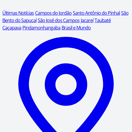
Últimas Notícias
Campos do Jordão
Santo Antônio do Pinhal
São
Bento do Sapucaí
São José dos Campos
Jacareí
Taubaté
Caçapava
Pindamonhangaba
Brasil e Mundo