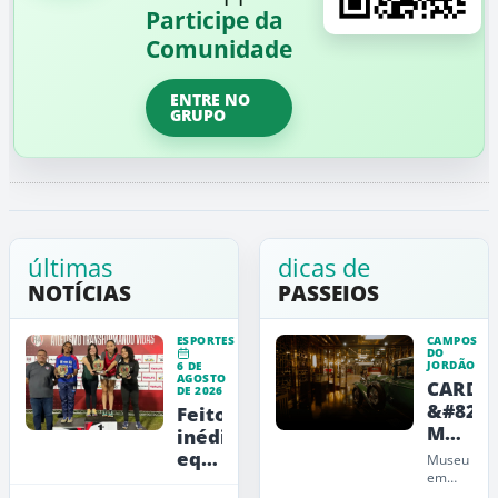
Participe da
Comunidade
ENTRE NO
GRUPO
últimas
dicas de
NOTÍCIAS
PASSEIOS
ESPORTES
CAMPOS
DO
JORDÃO
6 DE
AGOSTO
CARDE
DE 2026
&#8211
Feito
Museu
inédito:
de
equipe
Museu
Arte,
feminina
em
Campos