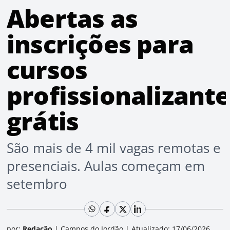
Abertas as
inscrições para
cursos
profissionalizant
grátis
São mais de 4 mil vagas remotas e
presenciais. Aulas começam em
setembro
por:
Redação
|
Campos do Jordão
|
Atualizado: 17/06/2026