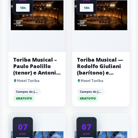
18h
18h
Toriba Musical –
Toriba Musical —
Paulo Paolillo
Rodolfo Giuliani
(tenor) e Antonio
(barítono) e
Luiz Barker
Antonio Luiz
Hotel Toriba
Hotel Toriba
(piano)
Barker (piano)
Campos do Jordão
Campos do Jordão
GRATUITO
GRATUITO
07
07
AGO
AGO