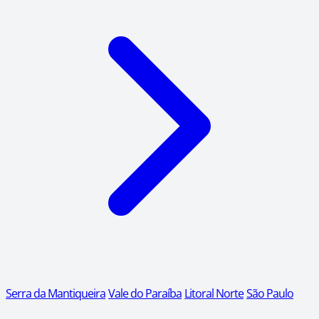
Serra da Mantiqueira
Vale do Paraíba
Litoral Norte
São Paulo