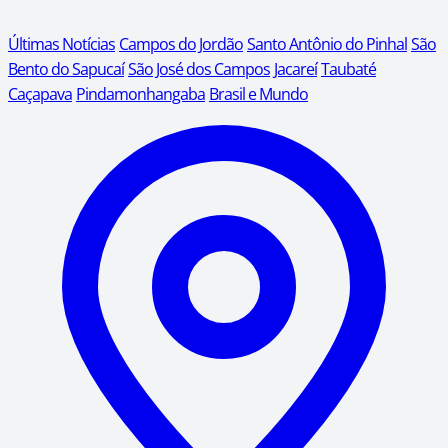
Últimas Notícias
Campos do Jordão
Santo Antônio do Pinhal
São
Bento do Sapucaí
São José dos Campos
Jacareí
Taubaté
Caçapava
Pindamonhangaba
Brasil e Mundo