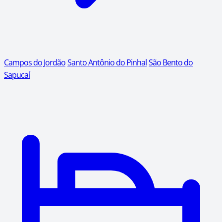
Campos do Jordão
Santo Antônio do Pinhal
São Bento do
Sapucaí