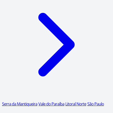
Serra da Mantiqueira
Vale do Paraíba
Litoral Norte
São Paulo