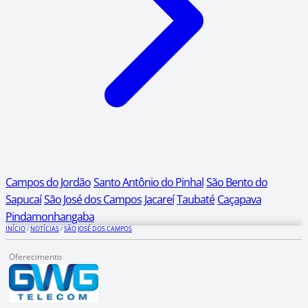
Campos do Jordão
Santo Antônio do Pinhal
São Bento do
Sapucaí
São José dos Campos
Jacareí
Taubaté
Caçapava
Pindamonhangaba
INÍCIO
/
NOTÍCIAS
/
SÃO JOSÉ DOS CAMPOS
Oferecimento