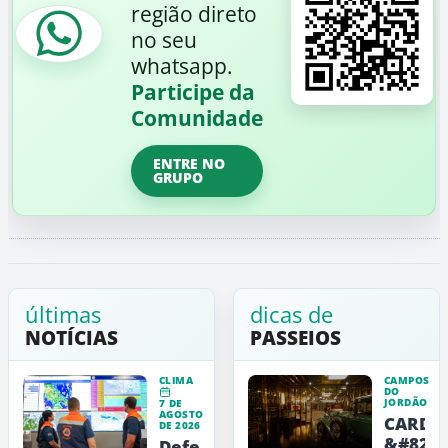
região direto
no seu
whatsapp.
Participe da
Comunidade
ENTRE NO
GRUPO
últimas
dicas de
NOTÍCIAS
PASSEIOS
CLIMA
CAMPOS
DO
JORDÃO
7 DE
AGOSTO
CARDE
DE 2026
&#8211
Defesa