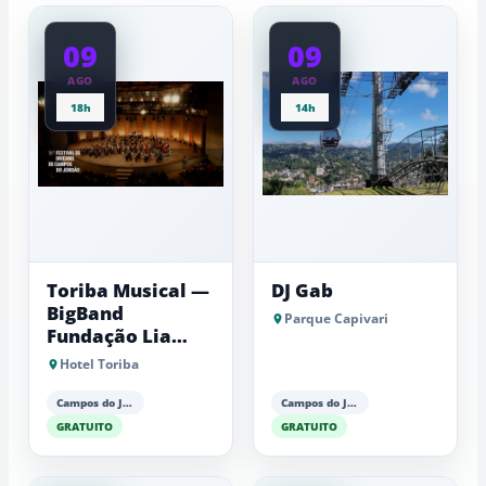
típico
de
09
09
inverno
AGO
AGO
18h
14h
Toriba Musical —
DJ Gab
BigBand
Parque Capivari
Fundação Lia
Maria Aguiar
Hotel Toriba
Campos do Jordão
Campos do Jordão
GRATUITO
GRATUITO