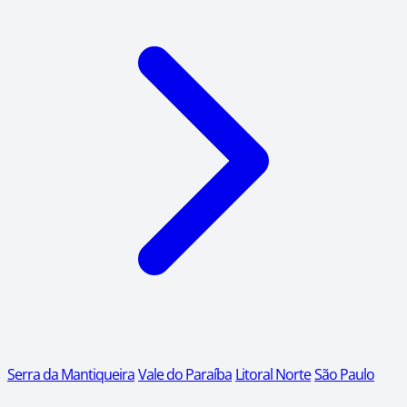
Serra da Mantiqueira
Vale do Paraíba
Litoral Norte
São Paulo