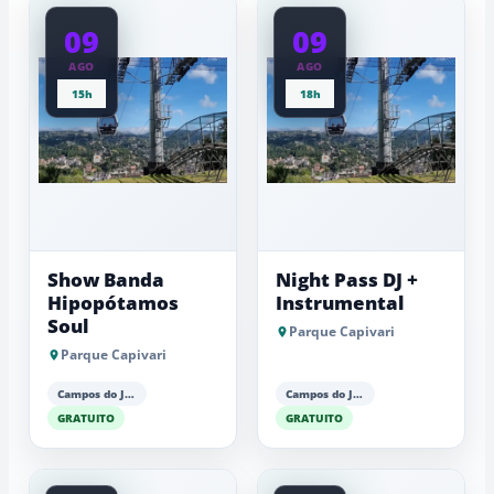
09
09
AGO
AGO
15h
18h
Show Banda
Night Pass DJ +
Hipopótamos
Instrumental
Soul
Parque Capivari
Parque Capivari
Campos do Jordão
Campos do Jordão
GRATUITO
GRATUITO