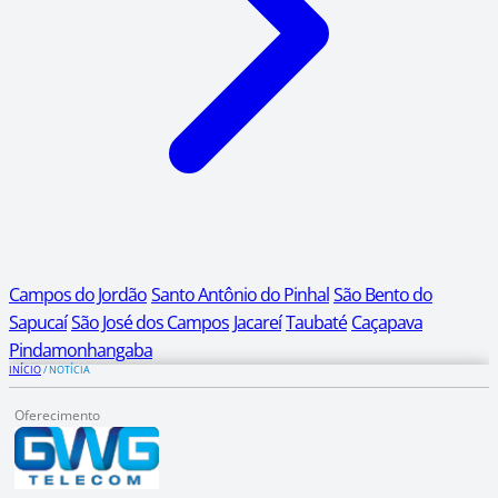
Campos do Jordão
Santo Antônio do Pinhal
São Bento do
Sapucaí
São José dos Campos
Jacareí
Taubaté
Caçapava
Pindamonhangaba
INÍCIO
/
NOTÍCIA
Oferecimento