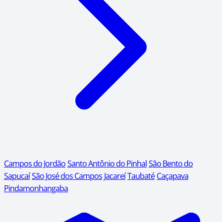
Campos do Jordão
Santo Antônio do Pinhal
São Bento do
Sapucaí
São José dos Campos
Jacareí
Taubaté
Caçapava
Pindamonhangaba