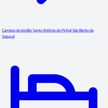
Campos do Jordão
Santo Antônio do Pinhal
São Bento do
Sapucaí