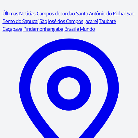
Últimas Notícias
Campos do Jordão
Santo Antônio do Pinhal
São
Bento do Sapucaí
São José dos Campos
Jacareí
Taubaté
Caçapava
Pindamonhangaba
Brasil e Mundo