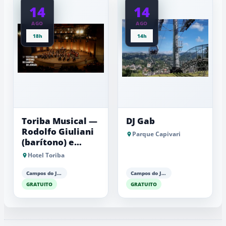
14
14
AGO
AGO
18h
14h
Toriba Musical —
DJ Gab
Rodolfo Giuliani
Parque Capivari
(barítono) e
Antonio Luiz
Hotel Toriba
Barker (piano)
Campos do Jordão
Campos do Jordão
GRATUITO
GRATUITO