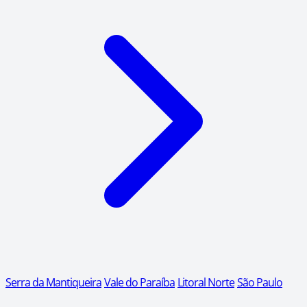
Serra da Mantiqueira
Vale do Paraíba
Litoral Norte
São Paulo