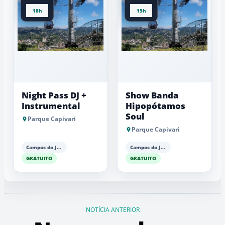
18h
15h
Night Pass DJ +
Show Banda
Instrumental
Hipopótamos
Soul
Parque Capivari
Parque Capivari
Campos do Jordão
Campos do Jordão
GRATUITO
GRATUITO
NOTÍCIA ANTERIOR