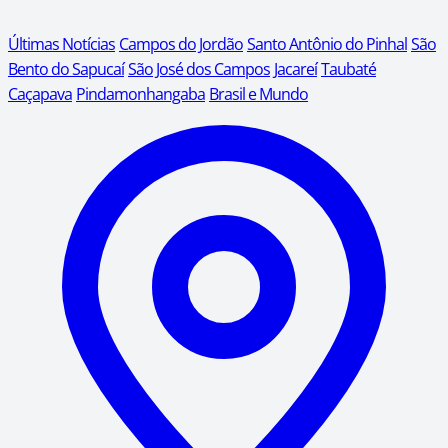
Últimas Notícias
Campos do Jordão
Santo Antônio do Pinhal
São
Bento do Sapucaí
São José dos Campos
Jacareí
Taubaté
Caçapava
Pindamonhangaba
Brasil e Mundo