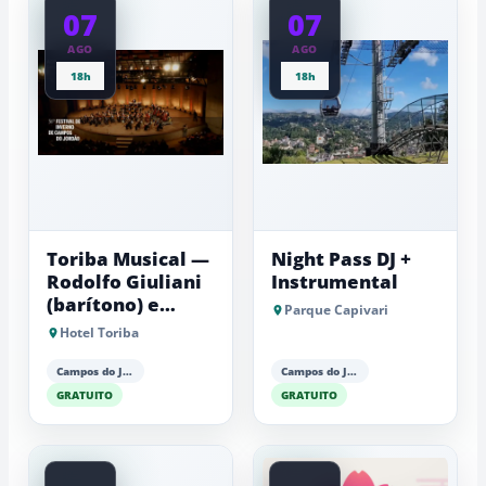
07
07
AGO
AGO
18h
18h
Toriba Musical —
Night Pass DJ +
Rodolfo Giuliani
Instrumental
(barítono) e
Parque Capivari
Antonio Luiz
Hotel Toriba
Barker (piano)
Campos do Jordão
Campos do Jordão
GRATUITO
GRATUITO