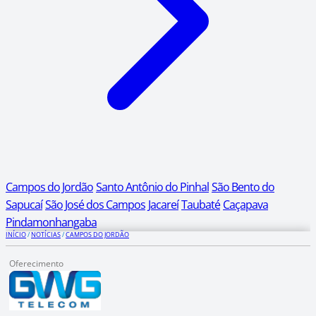
Campos do Jordão
Santo Antônio do Pinhal
São Bento do
Sapucaí
São José dos Campos
Jacareí
Taubaté
Caçapava
Pindamonhangaba
INÍCIO
/
NOTÍCIAS
/
CAMPOS DO JORDÃO
Oferecimento