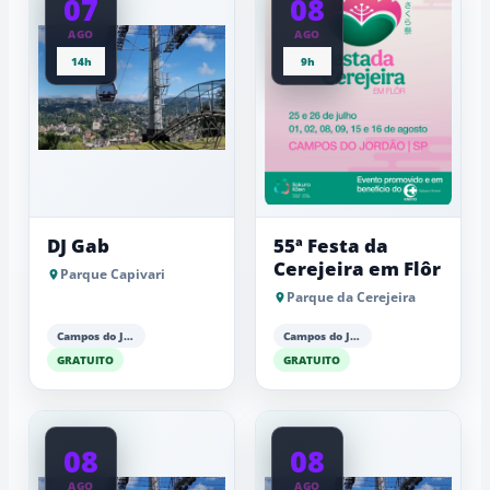
07
08
AGO
AGO
14h
9h
DJ Gab
55ª Festa da
Cerejeira em Flôr
Parque Capivari
Parque da Cerejeira
Campos do Jordão
Campos do Jordão
GRATUITO
GRATUITO
08
08
AGO
AGO