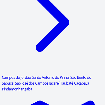
Campos do Jordão
Santo Antônio do Pinhal
São Bento do
Sapucaí
São José dos Campos
Jacareí
Taubaté
Caçapava
Pindamonhangaba