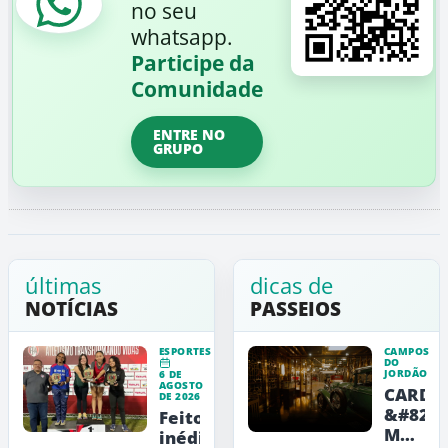
no seu
whatsapp.
Participe da
Comunidade
ENTRE NO
GRUPO
últimas
dicas de
NOTÍCIAS
PASSEIOS
ESPORTES
CAMPOS
DO
JORDÃO
6 DE
AGOSTO
CARDE
DE 2026
&#8211
Feito
Museu
inédito: