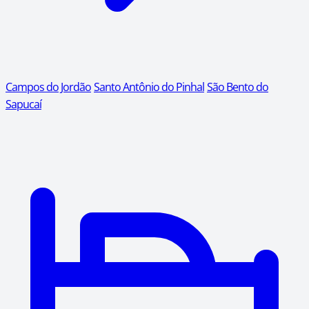
Campos do Jordão
Santo Antônio do Pinhal
São Bento do
Sapucaí