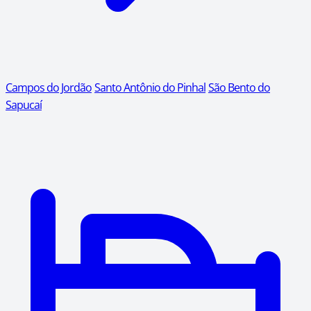
Campos do Jordão
Santo Antônio do Pinhal
São Bento do
Sapucaí