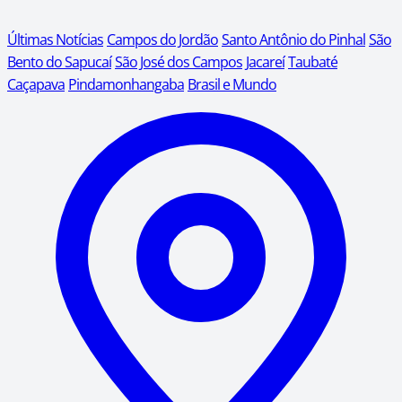
Últimas Notícias
Campos do Jordão
Santo Antônio do Pinhal
São
Bento do Sapucaí
São José dos Campos
Jacareí
Taubaté
Caçapava
Pindamonhangaba
Brasil e Mundo