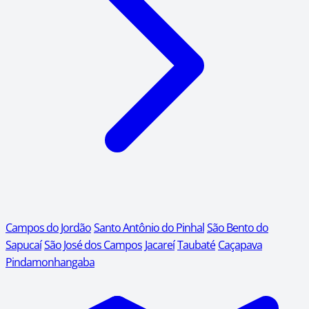
Campos do Jordão
Santo Antônio do Pinhal
São Bento do
Sapucaí
São José dos Campos
Jacareí
Taubaté
Caçapava
Pindamonhangaba