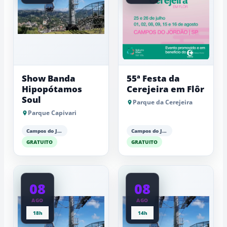
Show Banda
55ª Festa da
Hipopótamos
Cerejeira em Flôr
Soul
Parque da Cerejeira
Parque Capivari
Campos do Jordão
Campos do Jordão
GRATUITO
GRATUITO
08
08
AGO
AGO
18h
14h