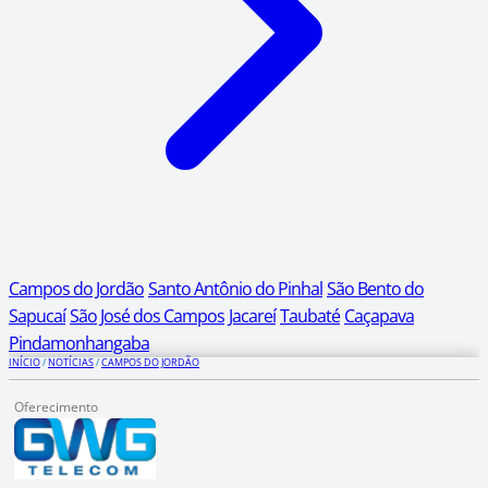
Campos do Jordão
Santo Antônio do Pinhal
São Bento do
Sapucaí
São José dos Campos
Jacareí
Taubaté
Caçapava
Pindamonhangaba
INÍCIO
/
NOTÍCIAS
/
CAMPOS DO JORDÃO
Oferecimento