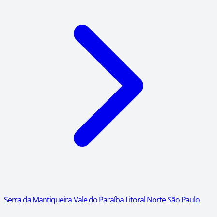
Serra da Mantiqueira
Vale do Paraíba
Litoral Norte
São Paulo