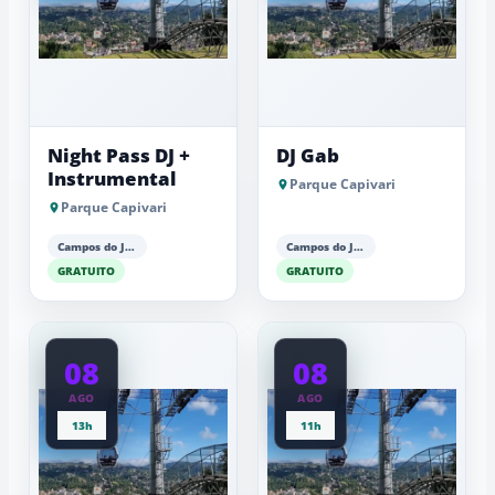
Night Pass DJ +
DJ Gab
Instrumental
Parque Capivari
Parque Capivari
Campos do Jordão
Campos do Jordão
GRATUITO
GRATUITO
08
08
AGO
AGO
13h
11h