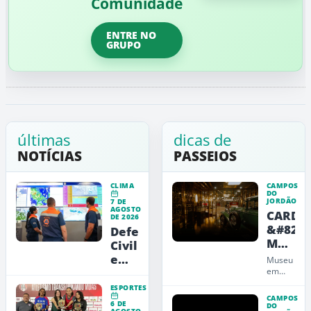
Comunidade
ENTRE NO
GRUPO
últimas
dicas de
NOTÍCIAS
PASSEIOS
CLIMA
CAMPOS
DO
JORDÃO
7 DE
AGOSTO
CARDE
DE 2026
&#8211
Defesa
Museu
Civil
de
emite
Museu
Arte,
alerta
em
Campos
Design
vermelho
ESPORTES
do
e
para
CAMPOS
6 DE
Jordão
DO
AGOSTO