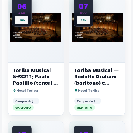
06
07
AGO
AGO
18h
18h
Toriba Musical
Toriba Musical —
&#8211; Paulo
Rodolfo Giuliani
Paolillo (tenor) e
(barítono) e
Antonio Luiz
Antonio Luiz
Hotel Toriba
Hotel Toriba
Barker (piano)
Barker (piano)
Campos do Jordão
Campos do Jordão
GRATUITO
GRATUITO