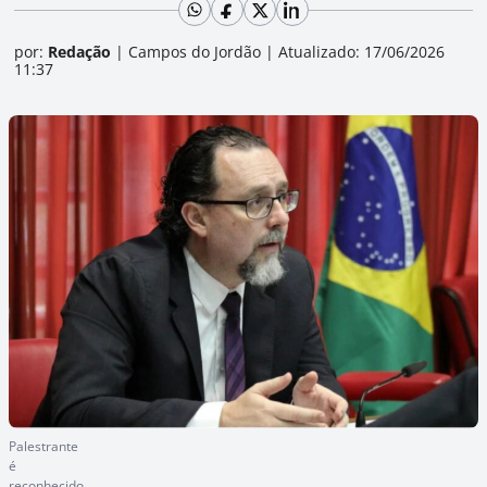
por:
Redação
|
Campos do Jordão
|
Atualizado: 17/06/2026
11:37
Palestrante
é
reconhecido