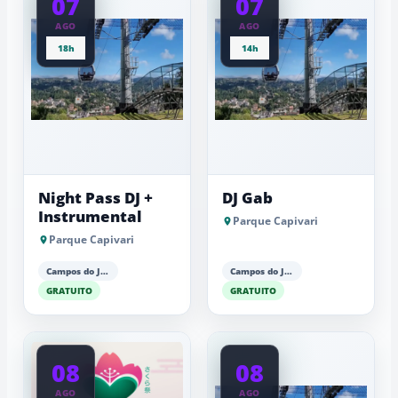
07
07
AGO
AGO
18h
14h
Night Pass DJ +
DJ Gab
Instrumental
Parque Capivari
Parque Capivari
Campos do Jordão
Campos do Jordão
GRATUITO
GRATUITO
08
08
AGO
AGO