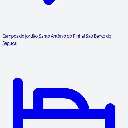
Campos do Jordão
Santo Antônio do Pinhal
São Bento do
Sapucaí