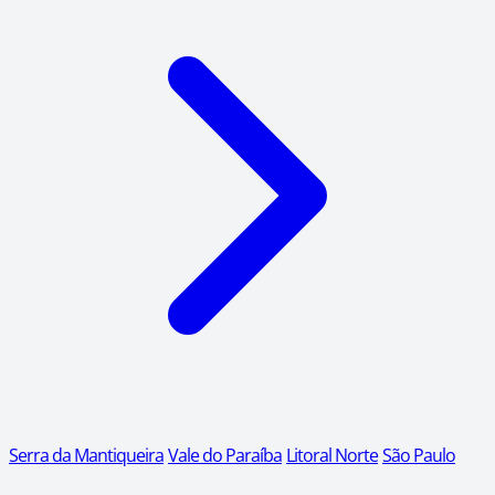
Serra da Mantiqueira
Vale do Paraíba
Litoral Norte
São Paulo