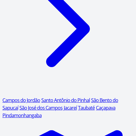
Campos do Jordão
Santo Antônio do Pinhal
São Bento do
Sapucaí
São José dos Campos
Jacareí
Taubaté
Caçapava
Pindamonhangaba