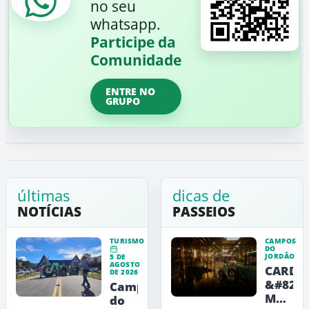
no seu
whatsapp.
Participe da
Comunidade
ENTRE NO
GRUPO
últimas
dicas de
NOTÍCIAS
PASSEIOS
TURISMO
CAMPOS
DO
JORDÃO
5 DE
AGOSTO
CARDE
DE 2026
&#8211
Campos
Museu
do