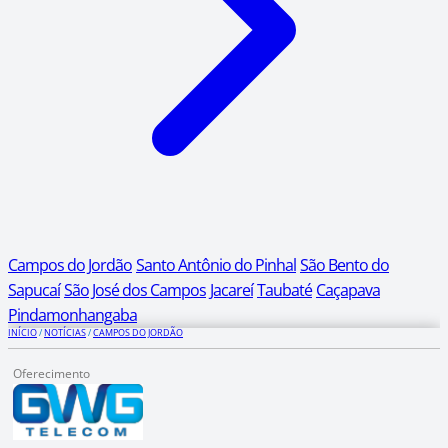
Campos do Jordão
Santo Antônio do Pinhal
São Bento do
Sapucaí
São José dos Campos
Jacareí
Taubaté
Caçapava
Pindamonhangaba
INÍCIO
/
NOTÍCIAS
/
CAMPOS DO JORDÃO
Oferecimento