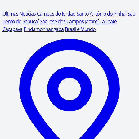
Últimas Notícias
Campos do Jordão
Santo Antônio do Pinhal
São
Bento do Sapucaí
São José dos Campos
Jacareí
Taubaté
Caçapava
Pindamonhangaba
Brasil e Mundo