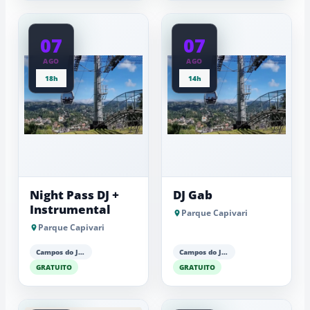
07
07
AGO
AGO
18h
14h
Night Pass DJ +
DJ Gab
Instrumental
Parque Capivari
Parque Capivari
Campos do Jordão
Campos do Jordão
GRATUITO
GRATUITO