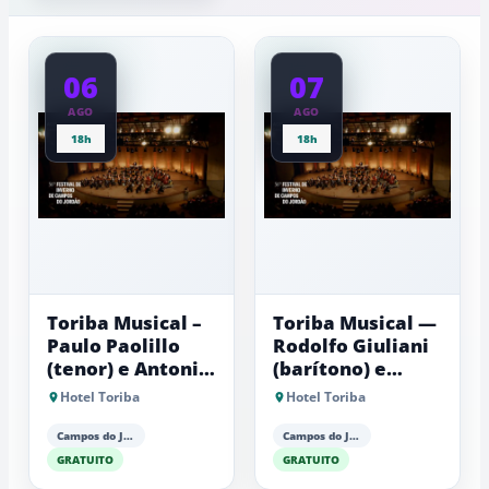
a
mais
baixas...
sustentável
06
07
AGO
AGO
18h
18h
Toriba Musical –
Toriba Musical —
Paulo Paolillo
Rodolfo Giuliani
(tenor) e Antonio
(barítono) e
Luiz Barker
Antonio Luiz
Hotel Toriba
Hotel Toriba
(piano)
Barker (piano)
Campos do Jordão
Campos do Jordão
GRATUITO
GRATUITO