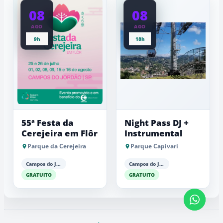
08
08
AGO
AGO
9h
18h
55ª Festa da
Night Pass DJ +
Cerejeira em Flôr
Instrumental
Parque da Cerejeira
Parque Capivari
Campos do Jordão
Campos do Jordão
GRATUITO
GRATUITO