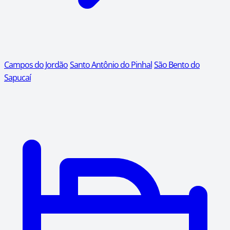
Campos do Jordão
Santo Antônio do Pinhal
São Bento do
Sapucaí