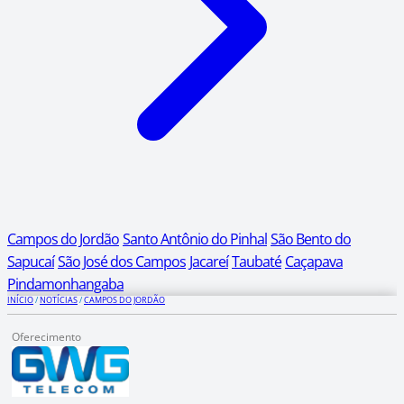
Campos do Jordão
Santo Antônio do Pinhal
São Bento do
Sapucaí
São José dos Campos
Jacareí
Taubaté
Caçapava
Pindamonhangaba
INÍCIO
/
NOTÍCIAS
/
CAMPOS DO JORDÃO
Oferecimento