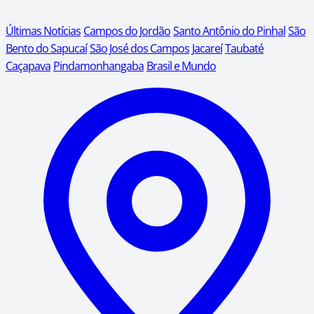
Últimas Notícias
Campos do Jordão
Santo Antônio do Pinhal
São
Bento do Sapucaí
São José dos Campos
Jacareí
Taubaté
Caçapava
Pindamonhangaba
Brasil e Mundo