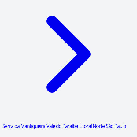
Serra da Mantiqueira
Vale do Paraíba
Litoral Norte
São Paulo