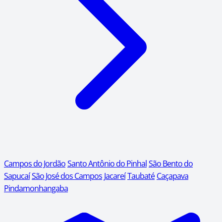
Campos do Jordão
Santo Antônio do Pinhal
São Bento do
Sapucaí
São José dos Campos
Jacareí
Taubaté
Caçapava
Pindamonhangaba