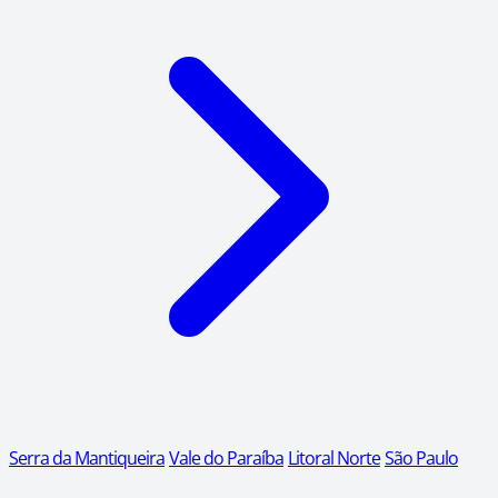
Serra da Mantiqueira
Vale do Paraíba
Litoral Norte
São Paulo