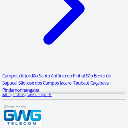
Campos do Jordão
Santo Antônio do Pinhal
São Bento do
Sapucaí
São José dos Campos
Jacareí
Taubaté
Caçapava
Pindamonhangaba
INÍCIO
/
NOTÍCIAS
/
CAMPOS DO JORDÃO
Oferecimento