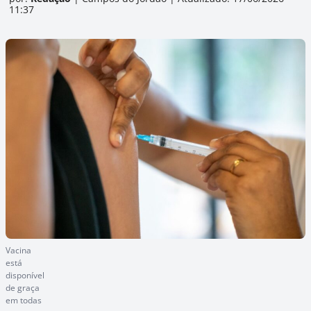
11:37
Vacina
está
disponível
de graça
em todas