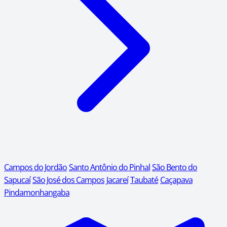
Campos do Jordão
Santo Antônio do Pinhal
São Bento do
Sapucaí
São José dos Campos
Jacareí
Taubaté
Caçapava
Pindamonhangaba