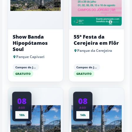
Show Banda
55ª Festa da
Hipopótamos
Cerejeira em Flôr
Soul
Parque da Cerejeira
Parque Capivari
Campos do Jordão
Campos do Jordão
GRATUITO
GRATUITO
08
08
AGO
AGO
18h
14h