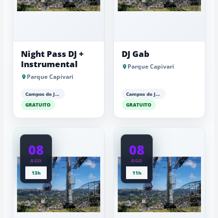
Night Pass DJ +
DJ Gab
Instrumental
Parque Capivari
Parque Capivari
Campos do Jordão
Campos do Jordão
GRATUITO
GRATUITO
08
08
AGO
AGO
13h
11h