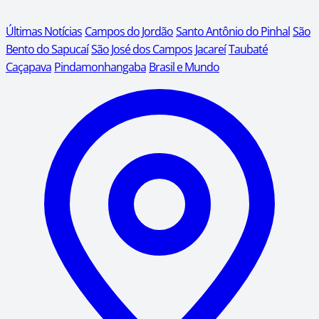
Últimas Notícias
Campos do Jordão
Santo Antônio do Pinhal
São
Bento do Sapucaí
São José dos Campos
Jacareí
Taubaté
Caçapava
Pindamonhangaba
Brasil e Mundo