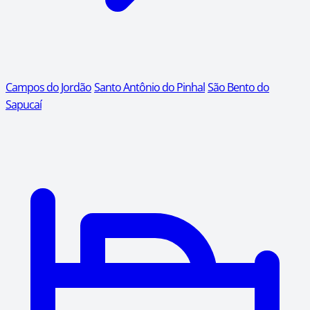
Campos do Jordão
Santo Antônio do Pinhal
São Bento do
Sapucaí