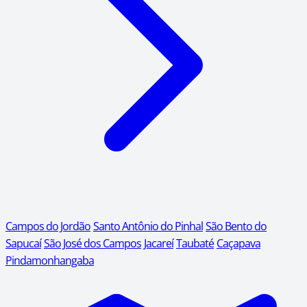
Campos do Jordão
Santo Antônio do Pinhal
São Bento do
Sapucaí
São José dos Campos
Jacareí
Taubaté
Caçapava
Pindamonhangaba