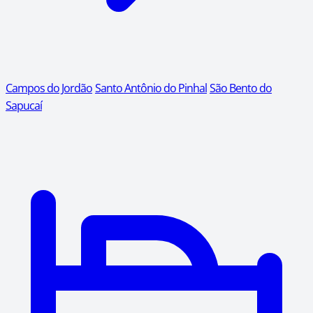
Campos do Jordão
Santo Antônio do Pinhal
São Bento do
Sapucaí