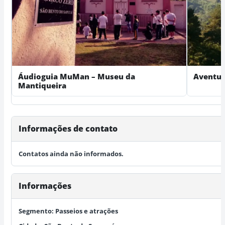
Áudioguia MuMan – Museu da
Aventur
Mantiqueira
Informações de contato
Contatos ainda não informados.
Informações
Segmento:
Passeios e atrações