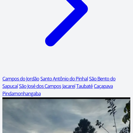
Campos do Jordão
Santo Antônio do Pinhal
São Bento do
Sapucaí
São José dos Campos
Jacareí
Taubaté
Caçapava
Pindamonhangaba