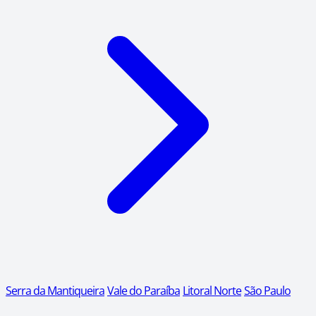
Serra da Mantiqueira
Vale do Paraíba
Litoral Norte
São Paulo