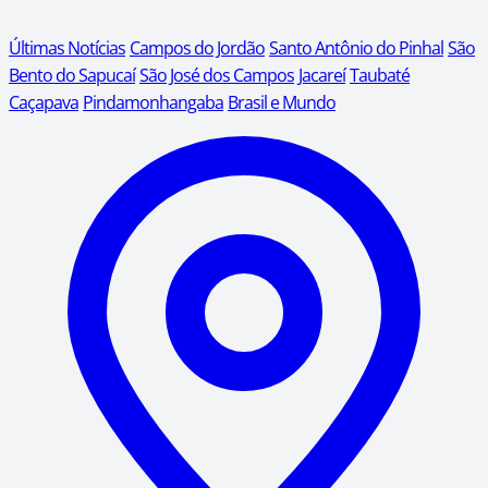
Últimas Notícias
Campos do Jordão
Santo Antônio do Pinhal
São
Bento do Sapucaí
São José dos Campos
Jacareí
Taubaté
Caçapava
Pindamonhangaba
Brasil e Mundo