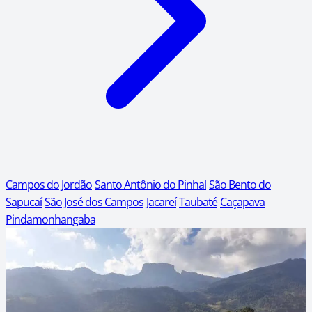
Campos do Jordão
Santo Antônio do Pinhal
São Bento do
Sapucaí
São José dos Campos
Jacareí
Taubaté
Caçapava
Pindamonhangaba