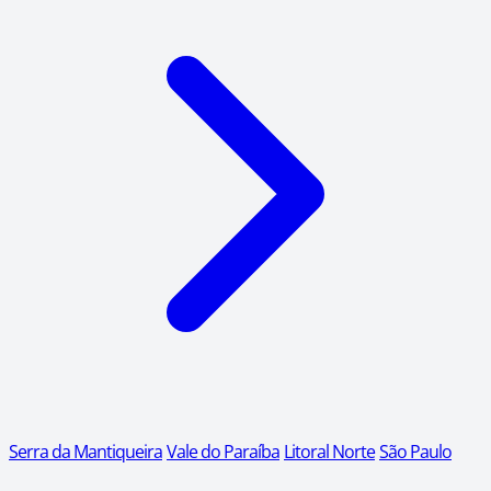
Serra da Mantiqueira
Vale do Paraíba
Litoral Norte
São Paulo