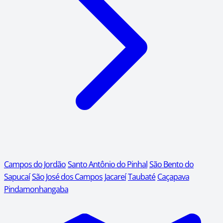
Campos do Jordão
Santo Antônio do Pinhal
São Bento do
Sapucaí
São José dos Campos
Jacareí
Taubaté
Caçapava
Pindamonhangaba