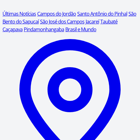
Últimas Notícias
Campos do Jordão
Santo Antônio do Pinhal
São
Bento do Sapucaí
São José dos Campos
Jacareí
Taubaté
Caçapava
Pindamonhangaba
Brasil e Mundo