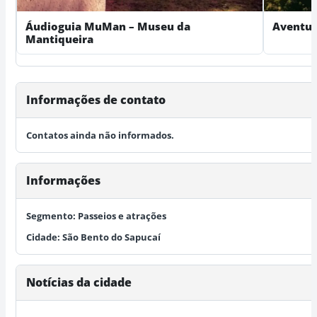
Áudioguia MuMan – Museu da
Aventur
Mantiqueira
Informações de contato
Contatos ainda não informados.
Informações
Segmento:
Passeios e atrações
Cidade:
São Bento do Sapucaí
Notícias da cidade