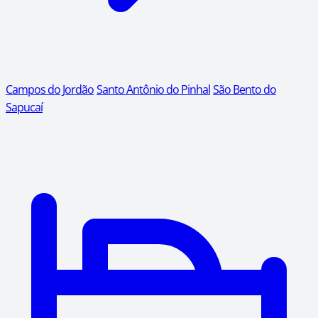
Campos do Jordão
Santo Antônio do Pinhal
São Bento do
Sapucaí