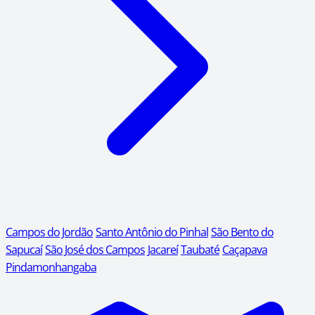
Campos do Jordão
Santo Antônio do Pinhal
São Bento do
Sapucaí
São José dos Campos
Jacareí
Taubaté
Caçapava
Pindamonhangaba