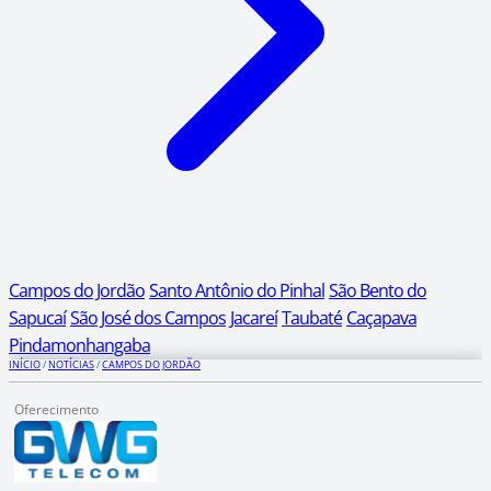
Campos do Jordão
Santo Antônio do Pinhal
São Bento do
Sapucaí
São José dos Campos
Jacareí
Taubaté
Caçapava
Pindamonhangaba
INÍCIO
/
NOTÍCIAS
/
CAMPOS DO JORDÃO
Oferecimento