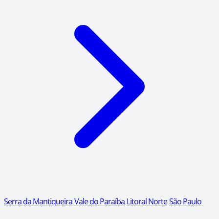
Serra da Mantiqueira
Vale do Paraíba
Litoral Norte
São Paulo