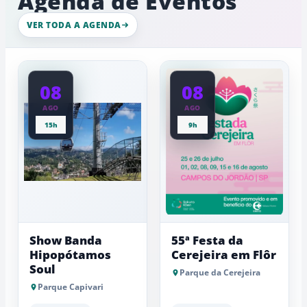
Agenda de Eventos
de
intenso
gelo,
nesta
esculturas,
VER TODA A AGENDA
quinta-
experiênci
a
feira
baixas...
08
08
AGO
AGO
15h
9h
Show Banda
55ª Festa da
Hipopótamos
Cerejeira em Flôr
Soul
Parque da Cerejeira
Parque Capivari