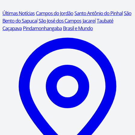
Últimas Notícias
Campos do Jordão
Santo Antônio do Pinhal
São
Bento do Sapucaí
São José dos Campos
Jacareí
Taubaté
Caçapava
Pindamonhangaba
Brasil e Mundo