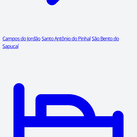
Campos do Jordão
Santo Antônio do Pinhal
São Bento do
Sapucaí