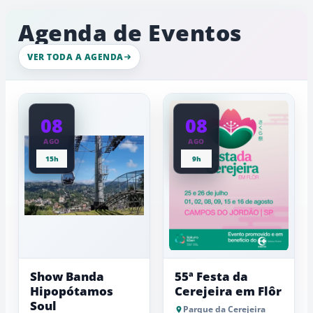
de
e
com
inverno
ambiente
Agenda de Eventos
movimento
de
intenso
gelo,
nesta
esculturas,
VER TODA A AGENDA
quinta-
experiênci
a
feira
baixas...
08
08
AGO
AGO
15h
9h
Show Banda
55ª Festa da
Hipopótamos
Cerejeira em Flôr
Soul
Parque da Cerejeira