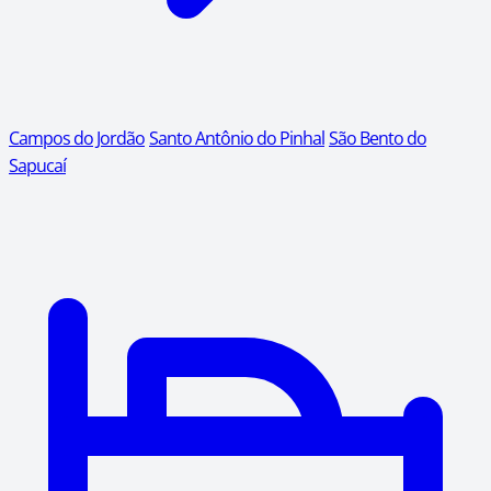
Campos do Jordão
Santo Antônio do Pinhal
São Bento do
Sapucaí