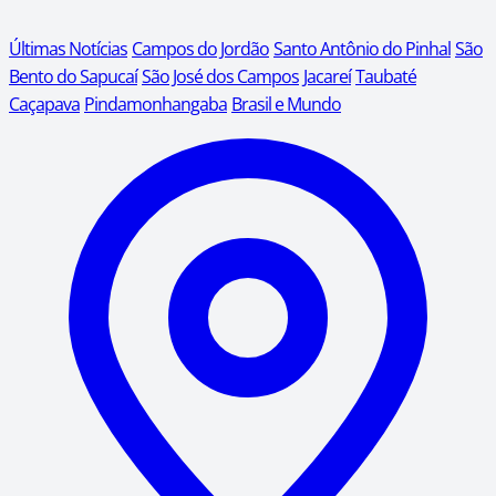
Últimas Notícias
Campos do Jordão
Santo Antônio do Pinhal
São
Bento do Sapucaí
São José dos Campos
Jacareí
Taubaté
Caçapava
Pindamonhangaba
Brasil e Mundo