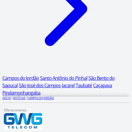
Campos do Jordão
Santo Antônio do Pinhal
São Bento do
Sapucaí
São José dos Campos
Jacareí
Taubaté
Caçapava
Pindamonhangaba
INÍCIO
/
NOTÍCIAS
/
CAMPOS DO JORDÃO
Oferecimento