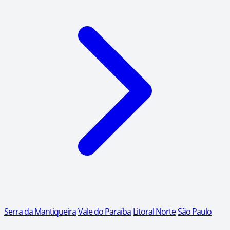
Serra da Mantiqueira
Vale do Paraíba
Litoral Norte
São Paulo