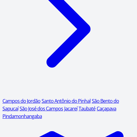
Campos do Jordão
Santo Antônio do Pinhal
São Bento do
Sapucaí
São José dos Campos
Jacareí
Taubaté
Caçapava
Pindamonhangaba