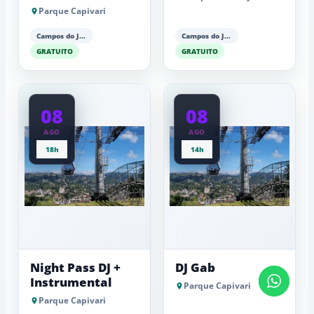
Parque Capivari
Campos do Jordão
Campos do Jordão
GRATUITO
GRATUITO
08
08
AGO
AGO
18h
14h
Night Pass DJ +
DJ Gab
Instrumental
Parque Capivari
Parque Capivari